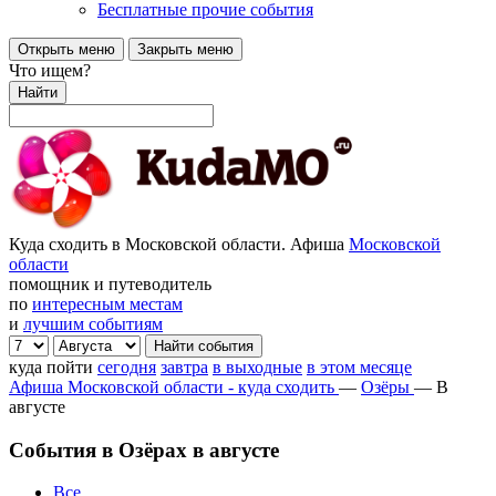
Бесплатные прочие события
Открыть меню
Закрыть меню
Что ищем?
Найти
Куда сходить в Московской области. Афиша
Московской
области
помощник и путеводитель
по
интересным местам
и
лучшим событиям
куда пойти
сегодня
завтра
в выходные
в этом месяце
Афиша Московской области - куда сходить
—
Озёры
—
В
августе
События в Озёрах в августе
Все