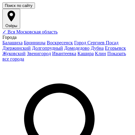
Поиск по сайту
Озёры
✓
Вся Московская область
Города
Балашиха
Бронницы
Воскресенск
Город Сергиев Посад
Дзержинский
Долгопрудный
Домодедово
Дубна
Егорьевск
Жуковский
Звенигород
Ивантеевка
Кашира
Клин
Показать
все города