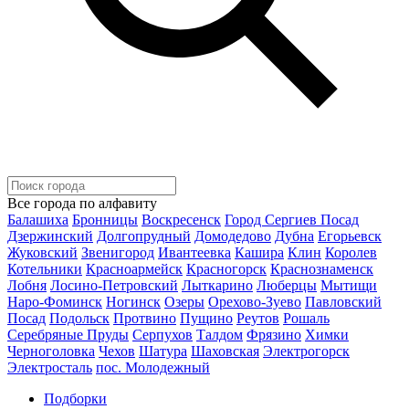
Все города по алфавиту
Балашиха
Бронницы
Воскресенск
Город Сергиев Посад
Дзержинский
Долгопрудный
Домодедово
Дубна
Егорьевск
Жуковский
Звенигород
Ивантеевка
Кашира
Клин
Королев
Котельники
Красноармейск
Красногорск
Краснознаменск
Лобня
Лосино-Петровский
Лыткарино
Люберцы
Мытищи
Наро-Фоминск
Ногинск
Озеры
Орехово-Зуево
Павловский
Посад
Подольск
Протвино
Пущино
Реутов
Рошаль
Серебряные Пруды
Серпухов
Талдом
Фрязино
Химки
Черноголовка
Чехов
Шатура
Шаховская
Электрогорск
Электросталь
пос. Молодежный
Подборки