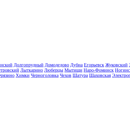
инский
Долгопрудный
Домодедово
Дубна
Егорьевск
Жуковский
етровский
Лыткарино
Люберцы
Мытищи
Наро-Фоминск
Ногинс
рязино
Химки
Черноголовка
Чехов
Шатура
Шаховская
Электро