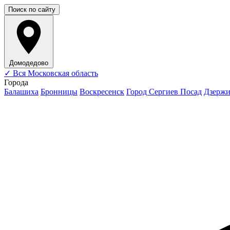
Поиск по сайту
Домодедово
✓
Вся Московская область
Города
Балашиха
Бронницы
Воскресенск
Город Сергиев Посад
Дзерж