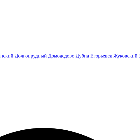
инский
Долгопрудный
Домодедово
Дубна
Егорьевск
Жуковский