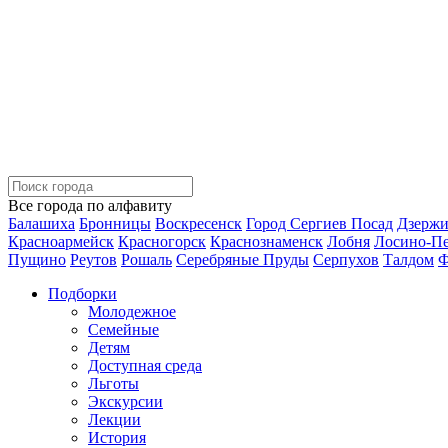
Все города по алфавиту
Балашиха
Бронницы
Воскресенск
Город Сергиев Посад
Дзерж
Красноармейск
Красногорск
Краснознаменск
Лобня
Лосино-П
Пущино
Реутов
Рошаль
Серебряные Пруды
Серпухов
Талдом
Ф
Подборки
Молодежное
Семейные
Детям
Доступная среда
Льготы
Экскурсии
Лекции
История