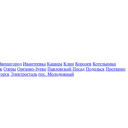
Звенигород
Ивантеевка
Кашира
Клин
Королев
Котельники
к
Озеры
Орехово-Зуево
Павловский Посад
Подольск
Протвино
горск
Электросталь
пос. Молодежный