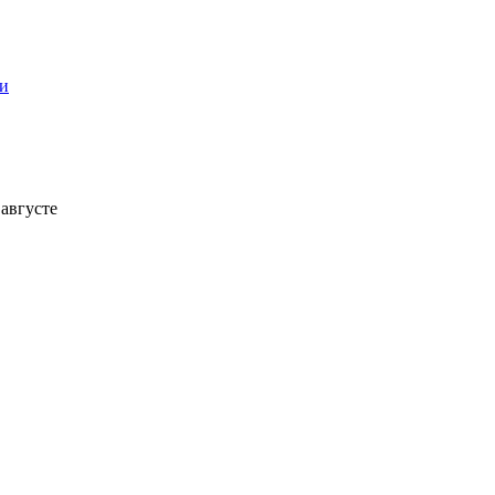
ти
 августе