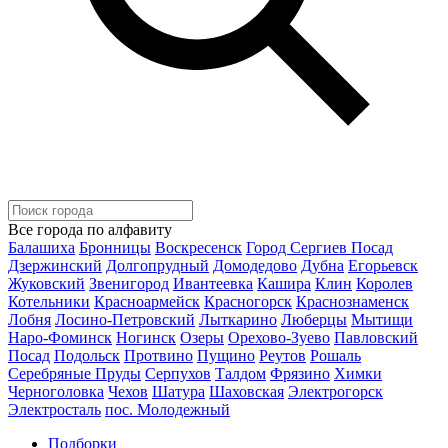
Все города по алфавиту
Балашиха
Бронницы
Воскресенск
Город Сергиев Посад
Дзержинский
Долгопрудный
Домодедово
Дубна
Егорьевск
Жуковский
Звенигород
Ивантеевка
Кашира
Клин
Королев
Котельники
Красноармейск
Красногорск
Краснознаменск
Лобня
Лосино-Петровский
Лыткарино
Люберцы
Мытищи
Наро-Фоминск
Ногинск
Озеры
Орехово-Зуево
Павловский
Посад
Подольск
Протвино
Пущино
Реутов
Рошаль
Серебряные Пруды
Серпухов
Талдом
Фрязино
Химки
Черноголовка
Чехов
Шатура
Шаховская
Электрогорск
Электросталь
пос. Молодежный
Подборки