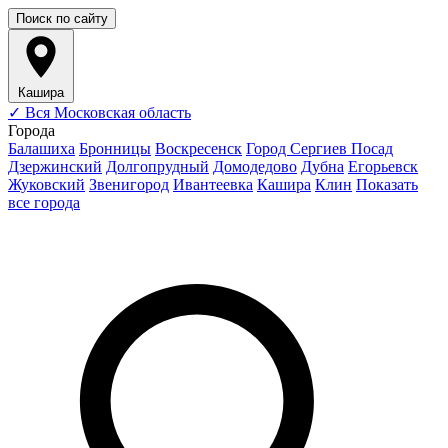
Поиск по сайту
Кашира
✓
Вся Московская область
Города
Балашиха
Бронницы
Воскресенск
Город Сергиев Посад
Дзержинский
Долгопрудный
Домодедово
Дубна
Егорьевск
Жуковский
Звенигород
Ивантеевка
Кашира
Клин
Показать
все города