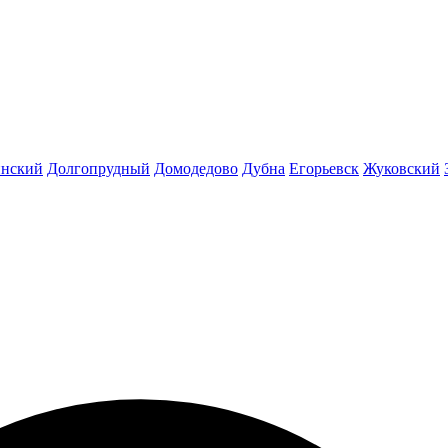
инский
Долгопрудный
Домодедово
Дубна
Егорьевск
Жуковский