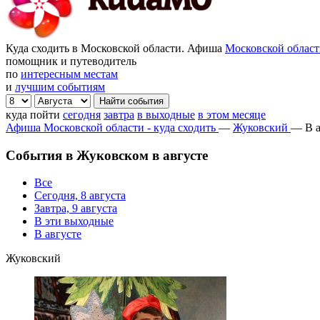
Куда сходить в Московской области. Афиша
Московской облас
помощник и путеводитель
по
интересным местам
и
лучшим событиям
куда пойти
сегодня
завтра
в выходные
в этом месяце
Афиша Московской области - куда сходить
—
Жуковский
—
В 
События в Жуковском в августе
Все
Сегодня, 8 августа
Завтра, 9 августа
В эти выходные
В августе
Жуковский