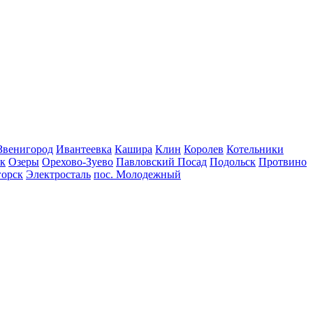
Звенигород
Ивантеевка
Кашира
Клин
Королев
Котельники
к
Озеры
Орехово-Зуево
Павловский Посад
Подольск
Протвино
горск
Электросталь
пос. Молодежный