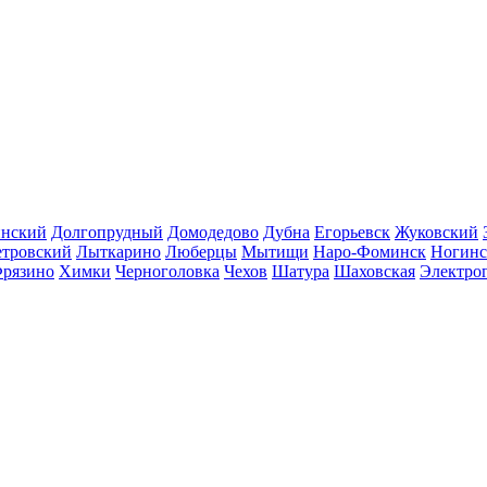
инский
Долгопрудный
Домодедово
Дубна
Егорьевск
Жуковский
етровский
Лыткарино
Люберцы
Мытищи
Наро-Фоминск
Ногинс
рязино
Химки
Черноголовка
Чехов
Шатура
Шаховская
Электро