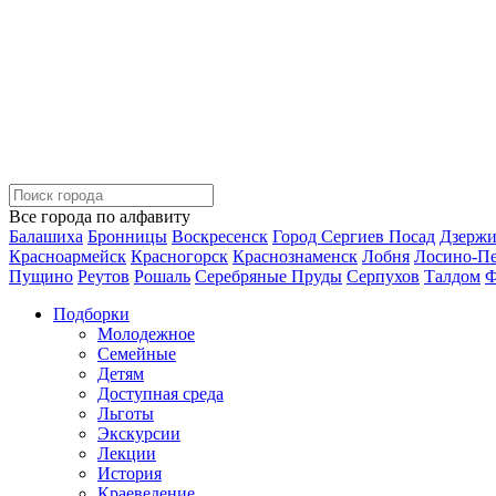
Все города по алфавиту
Балашиха
Бронницы
Воскресенск
Город Сергиев Посад
Дзерж
Красноармейск
Красногорск
Краснознаменск
Лобня
Лосино-П
Пущино
Реутов
Рошаль
Серебряные Пруды
Серпухов
Талдом
Ф
Подборки
Молодежное
Семейные
Детям
Доступная среда
Льготы
Экскурсии
Лекции
История
Краеведение