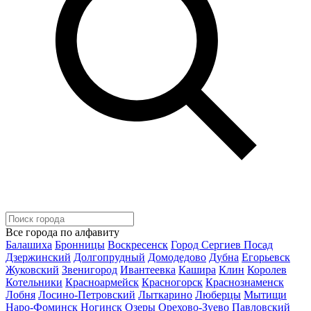
Все города по алфавиту
Балашиха
Бронницы
Воскресенск
Город Сергиев Посад
Дзержинский
Долгопрудный
Домодедово
Дубна
Егорьевск
Жуковский
Звенигород
Ивантеевка
Кашира
Клин
Королев
Котельники
Красноармейск
Красногорск
Краснознаменск
Лобня
Лосино-Петровский
Лыткарино
Люберцы
Мытищи
Наро-Фоминск
Ногинск
Озеры
Орехово-Зуево
Павловский