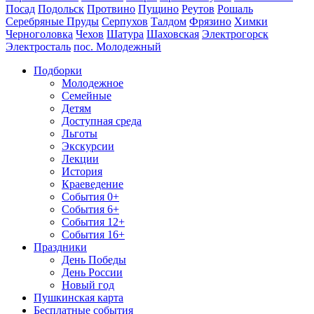
Посад
Подольск
Протвино
Пущино
Реутов
Рошаль
Серебряные Пруды
Серпухов
Талдом
Фрязино
Химки
Черноголовка
Чехов
Шатура
Шаховская
Электрогорск
Электросталь
пос. Молодежный
Подборки
Молодежное
Семейные
Детям
Доступная среда
Льготы
Экскурсии
Лекции
История
Краеведение
События 0+
События 6+
События 12+
События 16+
Праздники
День Победы
День России
Новый год
Пушкинская карта
Бесплатные события