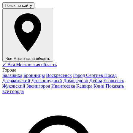
Поиск по сайту
Вся Московская область
✓
Вся Московская область
Города
Балашиха
Бронницы
Воскресенск
Город Сергиев Посад
Дзержинский
Долгопрудный
Домодедово
Дубна
Егорьевск
Жуковский
Звенигород
Ивантеевка
Кашира
Клин
Показать
все города