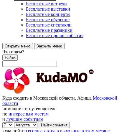
Бесплатные встречи
Бесплатные выставки
Бесплатные концерты
Бесплатные обучение
Бесплатные спектакли
Бесплатные праздники
Бесплатные прочие события
Открыть меню
Закрыть меню
Что ищем?
Найти
Куда сходить в Московской области. Афиша
Московской
области
помощник и путеводитель
по
интересным местам
и
лучшим событиям
куда пойти
сегодня
завтра
в выходные
в этом месяце