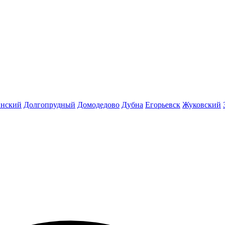
инский
Долгопрудный
Домодедово
Дубна
Егорьевск
Жуковский