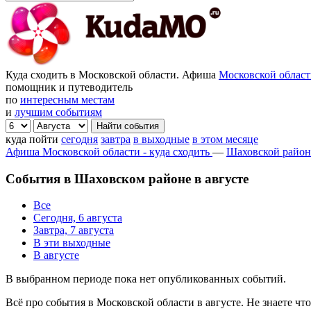
Куда сходить в Московской области. Афиша
Московской облас
помощник и путеводитель
по
интересным местам
и
лучшим событиям
куда пойти
сегодня
завтра
в выходные
в этом месяце
Афиша Московской области - куда сходить
—
Шаховской район
События в Шаховском районе в августе
Все
Сегодня, 6 августа
Завтра, 7 августа
В эти выходные
В августе
В выбранном периоде пока нет опубликованных событий.
Всё про события в Московской области в августе. Не знаете ч