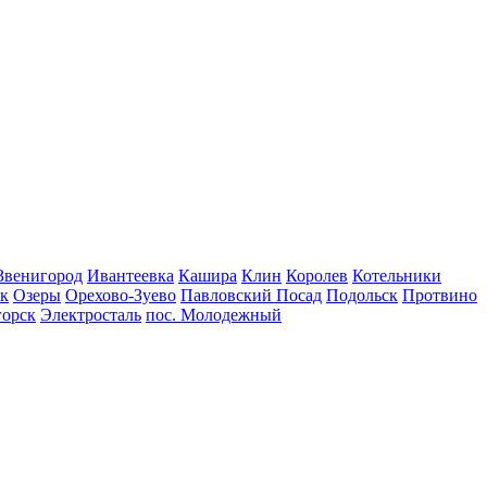
Звенигород
Ивантеевка
Кашира
Клин
Королев
Котельники
к
Озеры
Орехово-Зуево
Павловский Посад
Подольск
Протвино
горск
Электросталь
пос. Молодежный