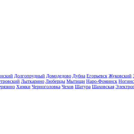
инский
Долгопрудный
Домодедово
Дубна
Егорьевск
Жуковский
етровский
Лыткарино
Люберцы
Мытищи
Наро-Фоминск
Ногинс
рязино
Химки
Черноголовка
Чехов
Шатура
Шаховская
Электро