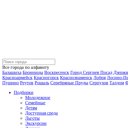
Все города по алфавиту
Балашиха
Бронницы
Воскресенск
Город Сергиев Посад
Дзерж
Красноармейск
Красногорск
Краснознаменск
Лобня
Лосино-П
Пущино
Реутов
Рошаль
Серебряные Пруды
Серпухов
Талдом
Ф
Подборки
Молодежное
Семейные
Детям
Доступная среда
Льготы
Экскурсии