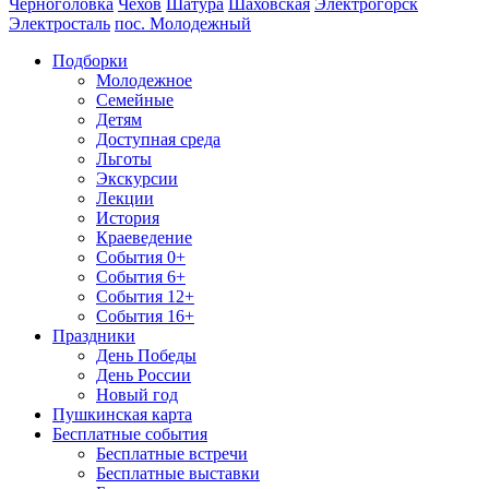
Черноголовка
Чехов
Шатура
Шаховская
Электрогорск
Электросталь
пос. Молодежный
Подборки
Молодежное
Семейные
Детям
Доступная среда
Льготы
Экскурсии
Лекции
История
Краеведение
События 0+
События 6+
События 12+
События 16+
Праздники
День Победы
День России
Новый год
Пушкинская карта
Бесплатные события
Бесплатные встречи
Бесплатные выставки