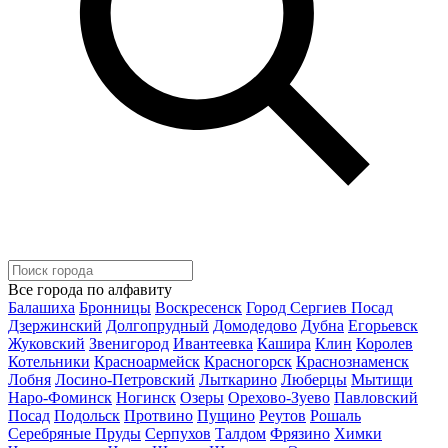
Все города по алфавиту
Балашиха
Бронницы
Воскресенск
Город Сергиев Посад
Дзержинский
Долгопрудный
Домодедово
Дубна
Егорьевск
Жуковский
Звенигород
Ивантеевка
Кашира
Клин
Королев
Котельники
Красноармейск
Красногорск
Краснознаменск
Лобня
Лосино-Петровский
Лыткарино
Люберцы
Мытищи
Наро-Фоминск
Ногинск
Озеры
Орехово-Зуево
Павловский
Посад
Подольск
Протвино
Пущино
Реутов
Рошаль
Серебряные Пруды
Серпухов
Талдом
Фрязино
Химки