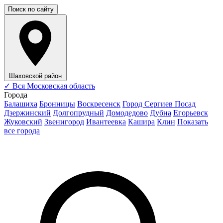
Поиск по сайту
Шаховской район
✓
Вся Московская область
Города
Балашиха
Бронницы
Воскресенск
Город Сергиев Посад
Дзержинский
Долгопрудный
Домодедово
Дубна
Егорьевск
Жуковский
Звенигород
Ивантеевка
Кашира
Клин
Показать
все города