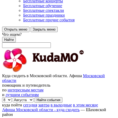
Бесплатные концерты
Бесплатные обучение
Бесплатные спектакли
Бесплатные праздники
Бесплатные прочие события
Открыть меню
Закрыть меню
Что ищем?
Найти
Куда сходить в Московской области. Афиша
Московской
области
помощник и путеводитель
по
интересным местам
и
лучшим событиям
куда пойти
сегодня
завтра
в выходные
в этом месяце
Афиша Московской области - куда сходить
—
Шаховской
район