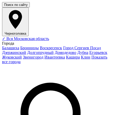
Поиск по сайту
Черноголовка
✓
Вся Московская область
Города
Балашиха
Бронницы
Воскресенск
Город Сергиев Посад
Дзержинский
Долгопрудный
Домодедово
Дубна
Егорьевск
Жуковский
Звенигород
Ивантеевка
Кашира
Клин
Показать
все города