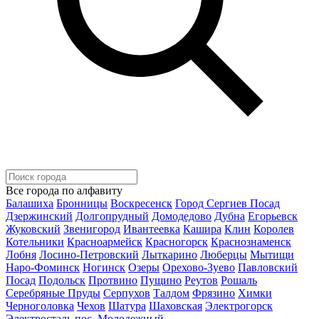
Все города по алфавиту
Балашиха
Бронницы
Воскресенск
Город Сергиев Посад
Дзержинский
Долгопрудный
Домодедово
Дубна
Егорьевск
Жуковский
Звенигород
Ивантеевка
Кашира
Клин
Королев
Котельники
Красноармейск
Красногорск
Краснознаменск
Лобня
Лосино-Петровский
Лыткарино
Люберцы
Мытищи
Наро-Фоминск
Ногинск
Озеры
Орехово-Зуево
Павловский
Посад
Подольск
Протвино
Пущино
Реутов
Рошаль
Серебряные Пруды
Серпухов
Талдом
Фрязино
Химки
Черноголовка
Чехов
Шатура
Шаховская
Электрогорск
Электросталь
пос. Молодежный