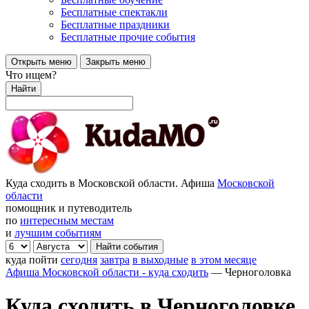
Бесплатные спектакли
Бесплатные праздники
Бесплатные прочие события
Открыть меню
Закрыть меню
Что ищем?
Найти
Куда сходить в Московской области. Афиша
Московской
области
помощник и путеводитель
по
интересным местам
и
лучшим событиям
куда пойти
сегодня
завтра
в выходные
в этом месяце
Афиша Московской области - куда сходить
—
Черноголовка
Куда сходить в Черноголовке