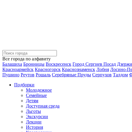
Все города по алфавиту
Балашиха
Бронницы
Воскресенск
Город Сергиев Посад
Дзерж
Красноармейск
Красногорск
Краснознаменск
Лобня
Лосино-П
Пущино
Реутов
Рошаль
Серебряные Пруды
Серпухов
Талдом
Ф
Подборки
Молодежное
Семейные
Детям
Доступная среда
Льготы
Экскурсии
Лекции
История