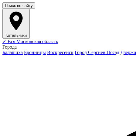
Поиск по сайту
Котельники
✓
Вся Московская область
Города
Балашиха
Бронницы
Воскресенск
Город Сергиев Посад
Дзерж