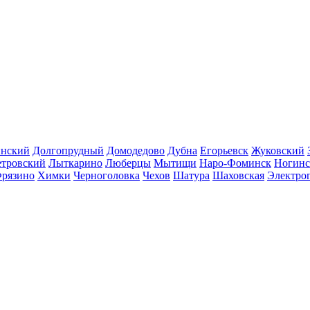
инский
Долгопрудный
Домодедово
Дубна
Егорьевск
Жуковский
етровский
Лыткарино
Люберцы
Мытищи
Наро-Фоминск
Ногинс
рязино
Химки
Черноголовка
Чехов
Шатура
Шаховская
Электро