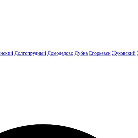
инский
Долгопрудный
Домодедово
Дубна
Егорьевск
Жуковский