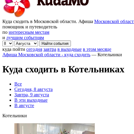
Куда сходить в Московской области. Афиша
Московской облас
помощник и путеводитель
по
интересным местам
и
лучшим событиям
куда пойти
сегодня
завтра
в выходные
в этом месяце
Афиша Московской области - куда сходить
—
Котельники
Куда сходить в Котельниках
Все
Сегодня, 8 августа
Завтра, 9 августа
В эти выходные
В августе
Котельники