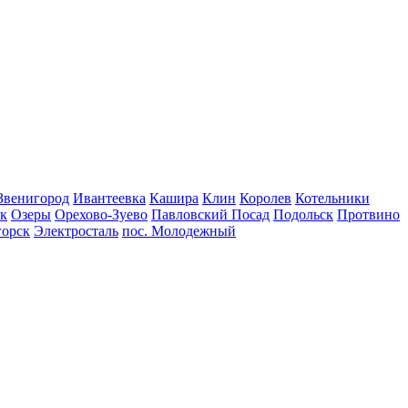
Звенигород
Ивантеевка
Кашира
Клин
Королев
Котельники
к
Озеры
Орехово-Зуево
Павловский Посад
Подольск
Протвино
горск
Электросталь
пос. Молодежный