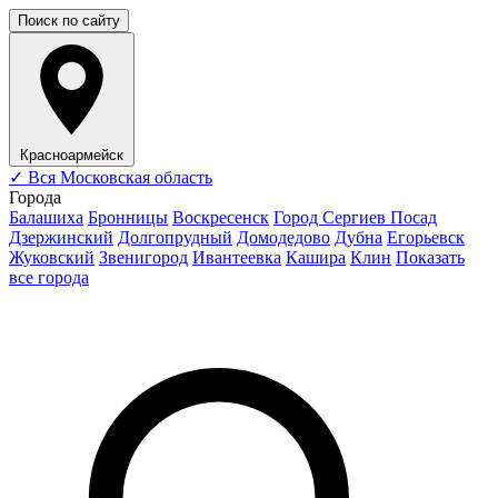
Поиск по сайту
Красноармейск
✓
Вся Московская область
Города
Балашиха
Бронницы
Воскресенск
Город Сергиев Посад
Дзержинский
Долгопрудный
Домодедово
Дубна
Егорьевск
Жуковский
Звенигород
Ивантеевка
Кашира
Клин
Показать
все города