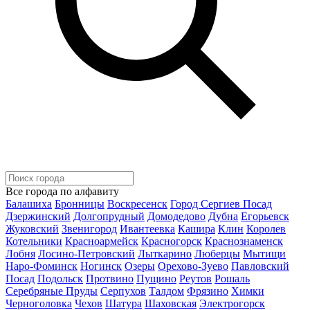
Все города по алфавиту
Балашиха
Бронницы
Воскресенск
Город Сергиев Посад
Дзержинский
Долгопрудный
Домодедово
Дубна
Егорьевск
Жуковский
Звенигород
Ивантеевка
Кашира
Клин
Королев
Котельники
Красноармейск
Красногорск
Краснознаменск
Лобня
Лосино-Петровский
Лыткарино
Люберцы
Мытищи
Наро-Фоминск
Ногинск
Озеры
Орехово-Зуево
Павловский
Посад
Подольск
Протвино
Пущино
Реутов
Рошаль
Серебряные Пруды
Серпухов
Талдом
Фрязино
Химки
Черноголовка
Чехов
Шатура
Шаховская
Электрогорск