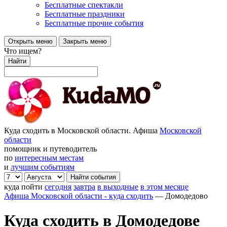
Бесплатные спектакли
Бесплатные праздники
Бесплатные прочие события
Открыть меню
Закрыть меню
Что ищем?
Найти
Куда сходить в Московской области. Афиша
Московской
области
помощник и путеводитель
по
интересным местам
и
лучшим событиям
куда пойти
сегодня
завтра
в выходные
в этом месяце
Афиша Московской области - куда сходить
—
Домодедово
Куда сходить в Домодедове