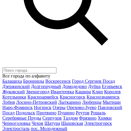
Все города по алфавиту
Балашиха
Бронницы
Воскресенск
Город Сергиев Посад
Дзержинский
Долгопрудный
Домодедово
Дубна
Егорьевск
Жуковский
Звенигород
Ивантеевка
Кашира
Клин
Королев
Котельники
Красноармейск
Красногорск
Краснознаменск
Лобня
Лосино-Петровский
Лыткарино
Люберцы
Мытищи
Наро-Фоминск
Ногинск
Озеры
Орехово-Зуево
Павловский
Посад
Подольск
Протвино
Пущино
Реутов
Рошаль
Серебряные Пруды
Серпухов
Талдом
Фрязино
Химки
Черноголовка
Чехов
Шатура
Шаховская
Электрогорск
Электросталь
пос. Молодежный