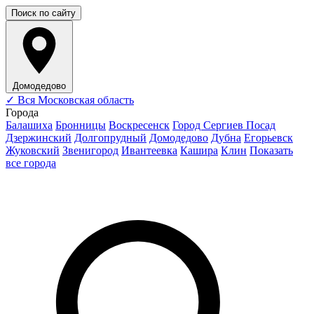
Поиск по сайту
Домодедово
✓
Вся Московская область
Города
Балашиха
Бронницы
Воскресенск
Город Сергиев Посад
Дзержинский
Долгопрудный
Домодедово
Дубна
Егорьевск
Жуковский
Звенигород
Ивантеевка
Кашира
Клин
Показать
все города