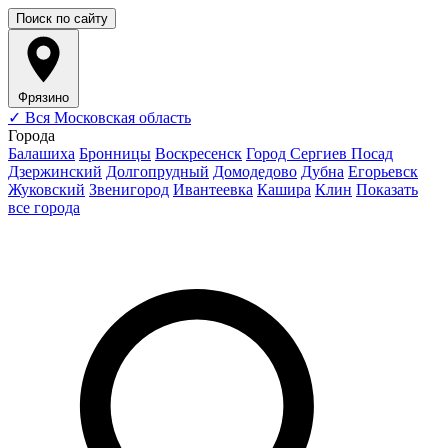
Поиск по сайту
Фрязино
✓
Вся Московская область
Города
Балашиха
Бронницы
Воскресенск
Город Сергиев Посад
Дзержинский
Долгопрудный
Домодедово
Дубна
Егорьевск
Жуковский
Звенигород
Ивантеевка
Кашира
Клин
Показать
все города