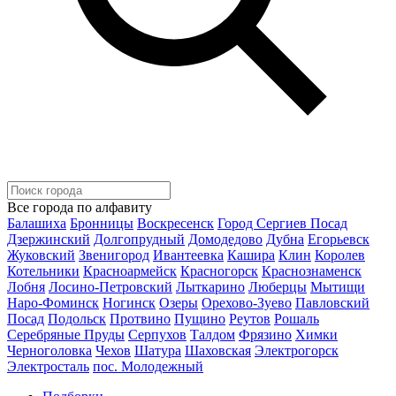
Все города по алфавиту
Балашиха
Бронницы
Воскресенск
Город Сергиев Посад
Дзержинский
Долгопрудный
Домодедово
Дубна
Егорьевск
Жуковский
Звенигород
Ивантеевка
Кашира
Клин
Королев
Котельники
Красноармейск
Красногорск
Краснознаменск
Лобня
Лосино-Петровский
Лыткарино
Люберцы
Мытищи
Наро-Фоминск
Ногинск
Озеры
Орехово-Зуево
Павловский
Посад
Подольск
Протвино
Пущино
Реутов
Рошаль
Серебряные Пруды
Серпухов
Талдом
Фрязино
Химки
Черноголовка
Чехов
Шатура
Шаховская
Электрогорск
Электросталь
пос. Молодежный