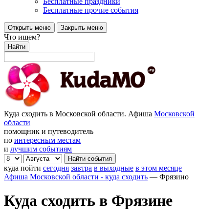
Бесплатные праздники
Бесплатные прочие события
Открыть меню
Закрыть меню
Что ищем?
Найти
Куда сходить в Московской области. Афиша
Московской
области
помощник и путеводитель
по
интересным местам
и
лучшим событиям
куда пойти
сегодня
завтра
в выходные
в этом месяце
Афиша Московской области - куда сходить
—
Фрязино
Куда сходить в Фрязине