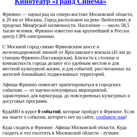
Кинотеатр «Гранд Синема»
Фрязино — наукоград на северо-востоке Московской области,
в 20 км от Москвы. Город расположен на реке Любосеевке, в
пределах Мещёрской низменности. Население — около 58,5
тысяч человек. Фрязино известно как крупнейший в России
центр СВЧ-электроники.
С Москвой город связан Фряновским шоссе и
железнодорожной линией от Ярославского вокзала (41 км до
станции Фрязино-Пассажирская). Близость к столице и
компактность города делают его удобным местом и для
местной культурной жизни, и для событий, рассчитанных на
жителей ближайших подмосковных территорий.
Афиша Фрязино помогает ориентироваться в городских
событиях — от научно-популярных мероприятий,
характерных для наукограда, до повседневных культурных и
досуговых программ.
КудаМО в курсе
0 событий
, которые пройдут в Фрязине. Если
вы знаете о событии, которого нет на сайте,
сообщите нам
!
Куда сходить в Фрязине. Афиша Московской области, Куда
сходить и что посетить в Московской области - лучшие