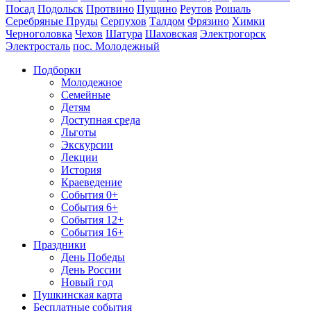
Посад
Подольск
Протвино
Пущино
Реутов
Рошаль
Серебряные Пруды
Серпухов
Талдом
Фрязино
Химки
Черноголовка
Чехов
Шатура
Шаховская
Электрогорск
Электросталь
пос. Молодежный
Подборки
Молодежное
Семейные
Детям
Доступная среда
Льготы
Экскурсии
Лекции
История
Краеведение
События 0+
События 6+
События 12+
События 16+
Праздники
День Победы
День России
Новый год
Пушкинская карта
Бесплатные события