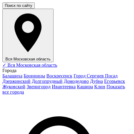
Поиск по сайту
Вся Московская область
✓
Вся Московская область
Города
Балашиха
Бронницы
Воскресенск
Город Сергиев Посад
Дзержинский
Долгопрудный
Домодедово
Дубна
Егорьевск
Жуковский
Звенигород
Ивантеевка
Кашира
Клин
Показать
все города