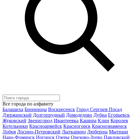
Все города по алфавиту
Балашиха
Бронницы
Воскресенск
Город Сергиев Посад
Дзержинский
Долгопрудный
Домодедово
Дубна
Егорьевск
Жуковский
Звенигород
Ивантеевка
Кашира
Клин
Королев
Котельники
Красноармейск
Красногорск
Краснознаменск
Лобня
Лосино-Петровский
Лыткарино
Люберцы
Мытищи
Наро-Фоминск
Ногинск
Озеры
Орехово-Зуево
Павловский