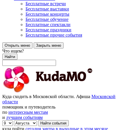
Бесплатные встречи
Бесплатные выставки
Бесплатные концерты
Бесплатные обучение
Бесплатные спектакли
Бесплатные праздники
Бесплатные прочие события
Открыть меню
Закрыть меню
Что ищем?
Найти
Куда сходить в Московской области. Афиша
Московской
области
помощник и путеводитель
по
интересным местам
и
лучшим событиям
куда пойти
сегодня
завтра
в выходные
в этом месяце