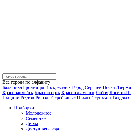
Все города по алфавиту
Балашиха
Бронницы
Воскресенск
Город Сергиев Посад
Дзерж
Красноармейск
Красногорск
Краснознаменск
Лобня
Лосино-П
Пущино
Реутов
Рошаль
Серебряные Пруды
Серпухов
Талдом
Ф
Подборки
Молодежное
Семейные
Детям
Доступная среда