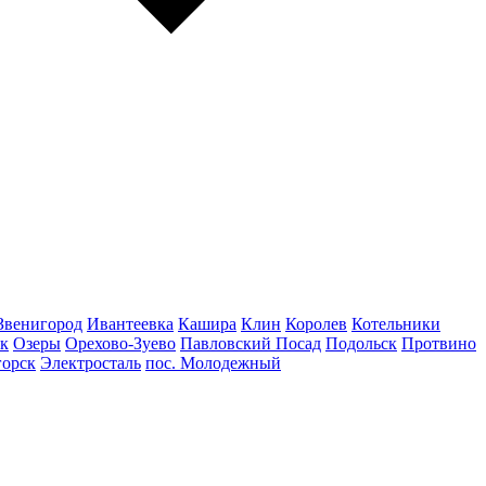
Звенигород
Ивантеевка
Кашира
Клин
Королев
Котельники
к
Озеры
Орехово-Зуево
Павловский Посад
Подольск
Протвино
горск
Электросталь
пос. Молодежный