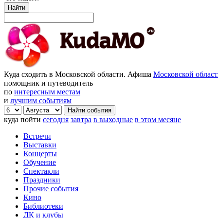
Найти
Куда сходить в Московской области. Афиша
Московской облас
помощник и путеводитель
по
интересным местам
и
лучшим событиям
куда пойти
сегодня
завтра
в выходные
в этом месяце
Встречи
Выставки
Концерты
Обучение
Спектакли
Праздники
Прочие события
Кино
Библиотеки
ДК и клубы