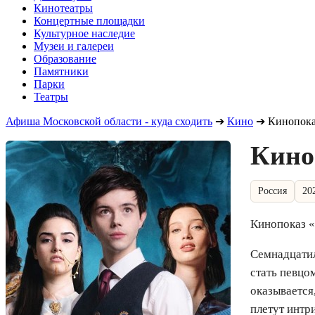
Кинотеатры
Концертные площадки
Культурное наследие
Музеи и галереи
Образование
Памятники
Парки
Театры
Афиша Московской области - куда сходить
➔
Кино
➔
Кинопока
Кино
Россия
20
Кинопоказ 
Семнадцатил
стать певцом
оказывается
плетут интр