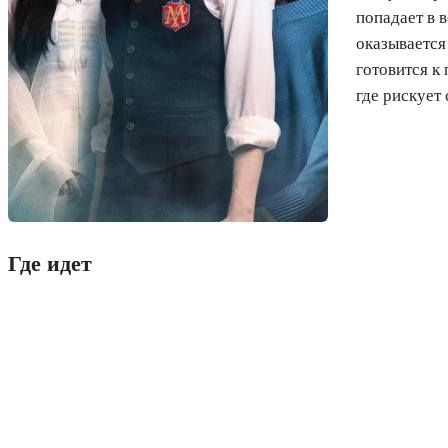
попадает в 
оказывается
готовится к
где рискует
Где идет