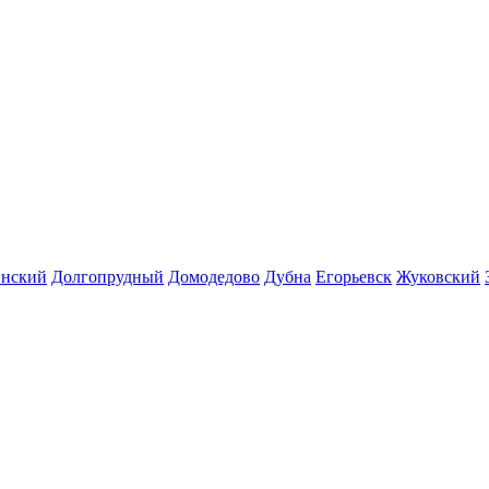
инский
Долгопрудный
Домодедово
Дубна
Егорьевск
Жуковский