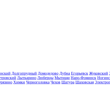
инский
Долгопрудный
Домодедово
Дубна
Егорьевск
Жуковский
етровский
Лыткарино
Люберцы
Мытищи
Наро-Фоминск
Ногинс
рязино
Химки
Черноголовка
Чехов
Шатура
Шаховская
Электро