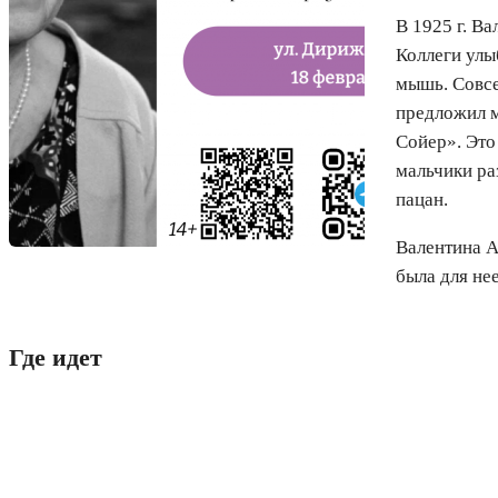
В 1925 г. В
Коллеги улы
мышь. Совсе
предложил м
Сойер». Это
мальчики ра
пацан.
Валентина А
была для не
Где идет