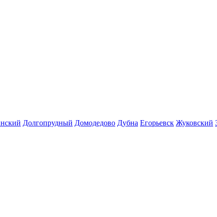
инский
Долгопрудный
Домодедово
Дубна
Егорьевск
Жуковский