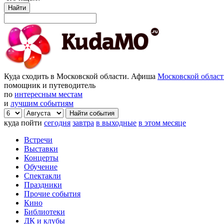
Найти
Куда сходить в Московской области. Афиша
Московской облас
помощник и путеводитель
по
интересным местам
и
лучшим событиям
куда пойти
сегодня
завтра
в выходные
в этом месяце
Встречи
Выставки
Концерты
Обучение
Спектакли
Праздники
Прочие события
Кино
Библиотеки
ДК и клубы