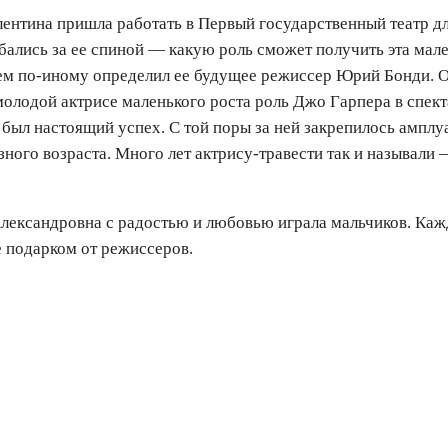
алентина пришла работать в Первый государственный театр дл
бались за ее спиной — какую роль сможет получить эта мале
м по-иному определил ее будущее режиссер Юрий Бонди. 
олодой актрисе маленького роста роль Джо Гарпера в спек
 был настоящий успех. С той поры за ней закрепилось ампл
зного возраста. Много лет актрису-травести так и называли
лександровна с радостью и любовью играла мальчиков. Каж
е подарком от режиссеров.