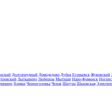
инский
Долгопрудный
Домодедово
Дубна
Егорьевск
Жуковский
етровский
Лыткарино
Люберцы
Мытищи
Наро-Фоминск
Ногинс
рязино
Химки
Черноголовка
Чехов
Шатура
Шаховская
Электро