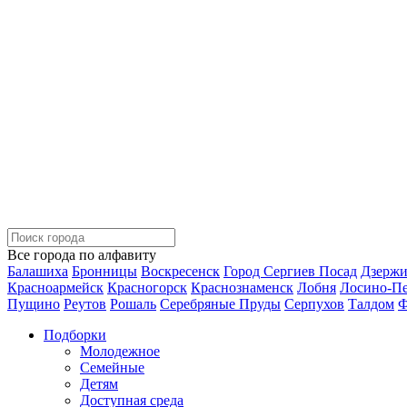
Все города по алфавиту
Балашиха
Бронницы
Воскресенск
Город Сергиев Посад
Дзерж
Красноармейск
Красногорск
Краснознаменск
Лобня
Лосино-П
Пущино
Реутов
Рошаль
Серебряные Пруды
Серпухов
Талдом
Ф
Подборки
Молодежное
Семейные
Детям
Доступная среда