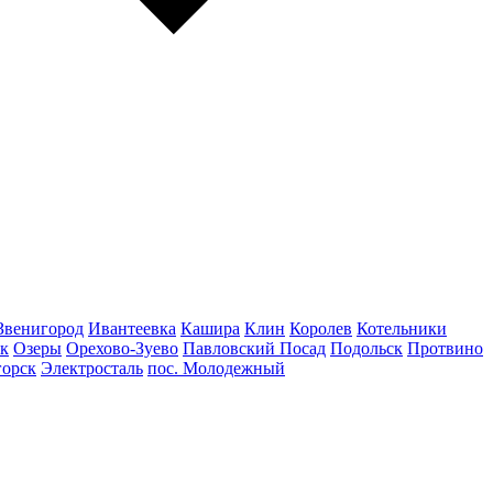
Звенигород
Ивантеевка
Кашира
Клин
Королев
Котельники
к
Озеры
Орехово-Зуево
Павловский Посад
Подольск
Протвино
горск
Электросталь
пос. Молодежный