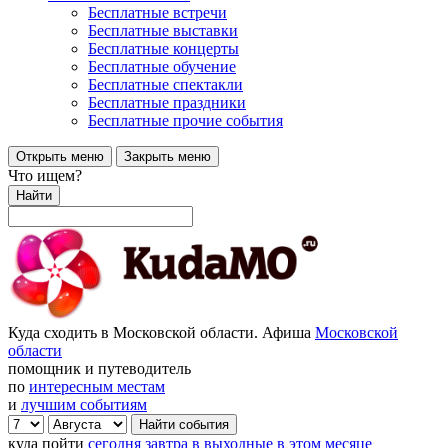
Бесплатные встречи
Бесплатные выставки
Бесплатные концерты
Бесплатные обучение
Бесплатные спектакли
Бесплатные праздники
Бесплатные прочие события
Открыть меню
Закрыть меню
Что ищем?
Найти
Куда сходить в Московской области. Афиша
Московской
области
помощник и путеводитель
по
интересным местам
и
лучшим событиям
куда пойти
сегодня
завтра
в выходные
в этом месяце