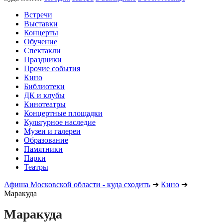
Встречи
Выставки
Концерты
Обучение
Спектакли
Праздники
Прочие события
Кино
Библиотеки
ДК и клубы
Кинотеатры
Концертные площадки
Культурное наследие
Музеи и галереи
Образование
Памятники
Парки
Театры
Афиша Московской области - куда сходить
➔
Кино
➔
Маракуда
Маракуда