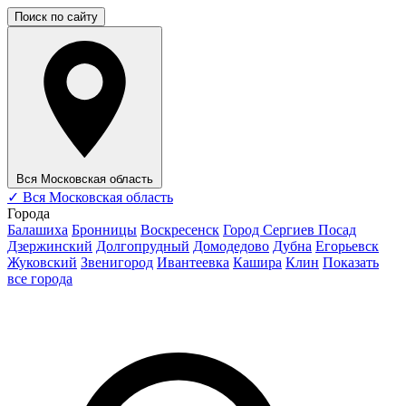
Поиск по сайту
Вся Московская область
✓
Вся Московская область
Города
Балашиха
Бронницы
Воскресенск
Город Сергиев Посад
Дзержинский
Долгопрудный
Домодедово
Дубна
Егорьевск
Жуковский
Звенигород
Ивантеевка
Кашира
Клин
Показать
все города