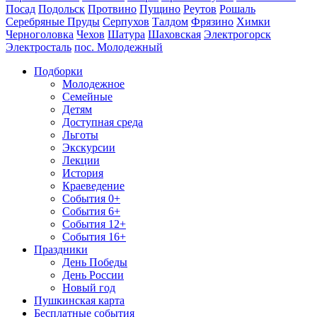
Посад
Подольск
Протвино
Пущино
Реутов
Рошаль
Серебряные Пруды
Серпухов
Талдом
Фрязино
Химки
Черноголовка
Чехов
Шатура
Шаховская
Электрогорск
Электросталь
пос. Молодежный
Подборки
Молодежное
Семейные
Детям
Доступная среда
Льготы
Экскурсии
Лекции
История
Краеведение
События 0+
События 6+
События 12+
События 16+
Праздники
День Победы
День России
Новый год
Пушкинская карта
Бесплатные события