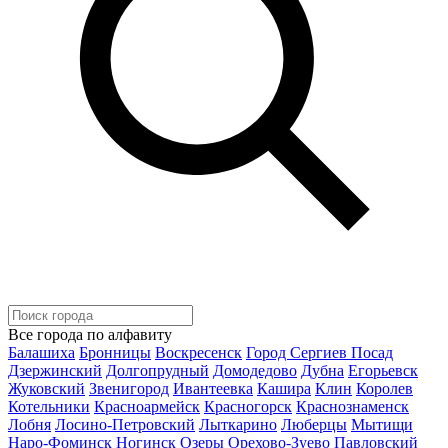
Все города по алфавиту
Балашиха
Бронницы
Воскресенск
Город Сергиев Посад
Дзержинский
Долгопрудный
Домодедово
Дубна
Егорьевск
Жуковский
Звенигород
Ивантеевка
Кашира
Клин
Королев
Котельники
Красноармейск
Красногорск
Краснознаменск
Лобня
Лосино-Петровский
Лыткарино
Люберцы
Мытищи
Наро-Фоминск
Ногинск
Озеры
Орехово-Зуево
Павловский