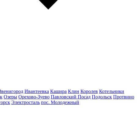
Звенигород
Ивантеевка
Кашира
Клин
Королев
Котельники
к
Озеры
Орехово-Зуево
Павловский Посад
Подольск
Протвино
горск
Электросталь
пос. Молодежный