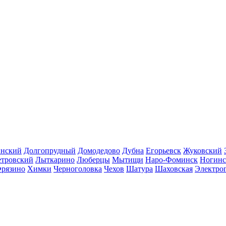
инский
Долгопрудный
Домодедово
Дубна
Егорьевск
Жуковский
етровский
Лыткарино
Люберцы
Мытищи
Наро-Фоминск
Ногинс
рязино
Химки
Черноголовка
Чехов
Шатура
Шаховская
Электро