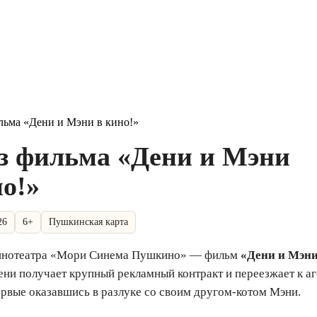
льма «Дени и Мэни в кино!»
з фильма «Дени и Мэни
но!»
26
6+
Пушкинская карта
кинотеатра «Мори Синема Пушкино» — фильм
«Дени и Мэни
ни получает крупный рекламный контракт и переезжает к аг
рвые оказавшись в разлуке со своим другом-котом Мэни.