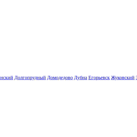
инский
Долгопрудный
Домодедово
Дубна
Егорьевск
Жуковский