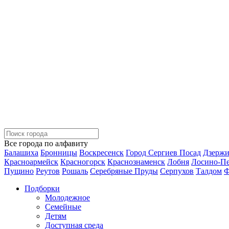
Все города по алфавиту
Балашиха
Бронницы
Воскресенск
Город Сергиев Посад
Дзерж
Красноармейск
Красногорск
Краснознаменск
Лобня
Лосино-П
Пущино
Реутов
Рошаль
Серебряные Пруды
Серпухов
Талдом
Ф
Подборки
Молодежное
Семейные
Детям
Доступная среда