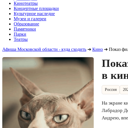
Кинотеатры
Концертные площадки
Культурное наследие
Музеи и галереи
Образование
Памятники
Парки
Театры
Афиша Московской области - куда сходить
➔
Кино
➔
Показ фи
Пока
в ки
Россия
20
На экране 
Лабрадор Де
Андрею, впе