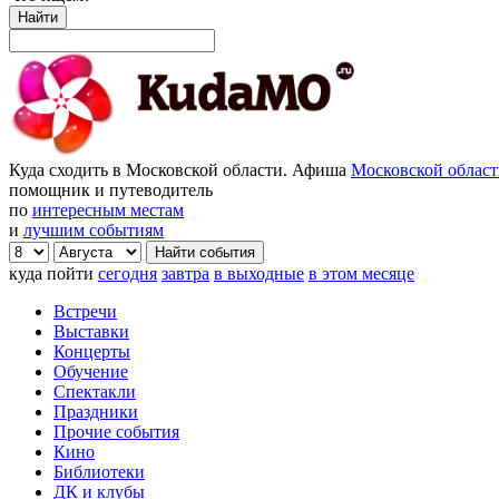
Найти
Куда сходить в Московской области. Афиша
Московской облас
помощник и путеводитель
по
интересным местам
и
лучшим событиям
куда пойти
сегодня
завтра
в выходные
в этом месяце
Встречи
Выставки
Концерты
Обучение
Спектакли
Праздники
Прочие события
Кино
Библиотеки
ДК и клубы