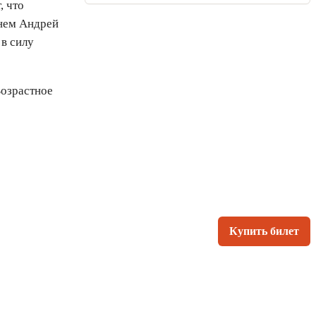
, что
енем Андрей
 в силу
Возрастное
Купить билет