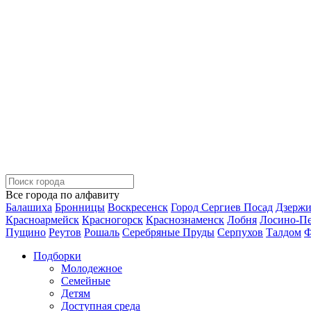
Все города по алфавиту
Балашиха
Бронницы
Воскресенск
Город Сергиев Посад
Дзерж
Красноармейск
Красногорск
Краснознаменск
Лобня
Лосино-П
Пущино
Реутов
Рошаль
Серебряные Пруды
Серпухов
Талдом
Ф
Подборки
Молодежное
Семейные
Детям
Доступная среда