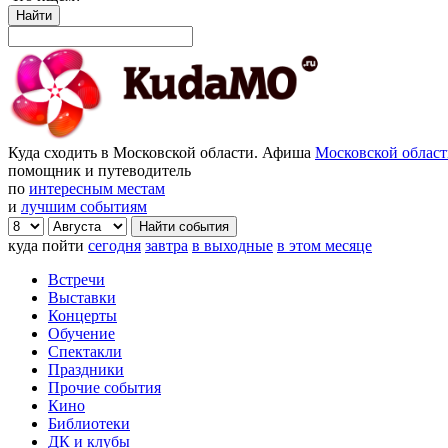
Найти
Куда сходить в Московской области. Афиша
Московской облас
помощник и путеводитель
по
интересным местам
и
лучшим событиям
куда пойти
сегодня
завтра
в выходные
в этом месяце
Встречи
Выставки
Концерты
Обучение
Спектакли
Праздники
Прочие события
Кино
Библиотеки
ДК и клубы