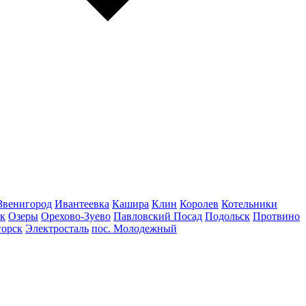
Звенигород
Ивантеевка
Кашира
Клин
Королев
Котельники
к
Озеры
Орехово-Зуево
Павловский Посад
Подольск
Протвино
горск
Электросталь
пос. Молодежный