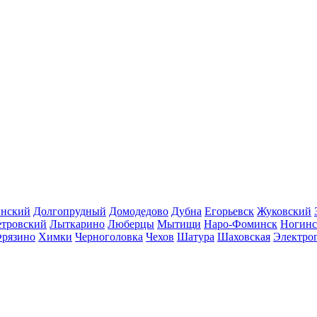
инский
Долгопрудный
Домодедово
Дубна
Егорьевск
Жуковский
етровский
Лыткарино
Люберцы
Мытищи
Наро-Фоминск
Ногинс
рязино
Химки
Черноголовка
Чехов
Шатура
Шаховская
Электро