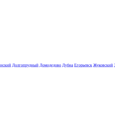
инский
Долгопрудный
Домодедово
Дубна
Егорьевск
Жуковский