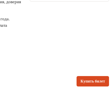
ия, доверия
года.
лата
Купить билет