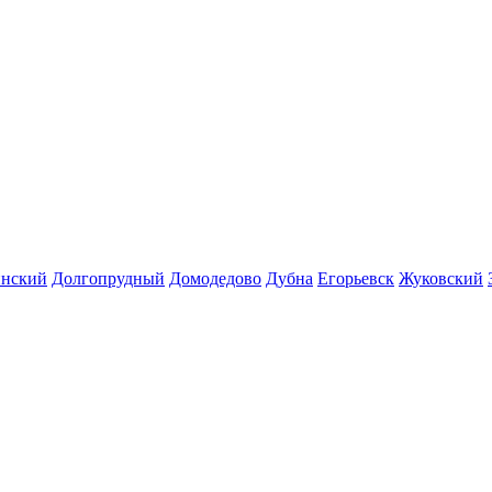
инский
Долгопрудный
Домодедово
Дубна
Егорьевск
Жуковский