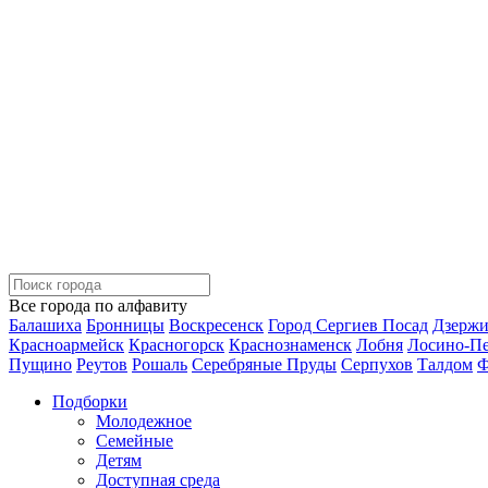
Все города по алфавиту
Балашиха
Бронницы
Воскресенск
Город Сергиев Посад
Дзерж
Красноармейск
Красногорск
Краснознаменск
Лобня
Лосино-П
Пущино
Реутов
Рошаль
Серебряные Пруды
Серпухов
Талдом
Ф
Подборки
Молодежное
Семейные
Детям
Доступная среда