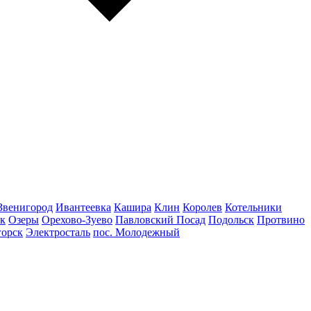
Звенигород
Ивантеевка
Кашира
Клин
Королев
Котельники
к
Озеры
Орехово-Зуево
Павловский Посад
Подольск
Протвино
горск
Электросталь
пос. Молодежный