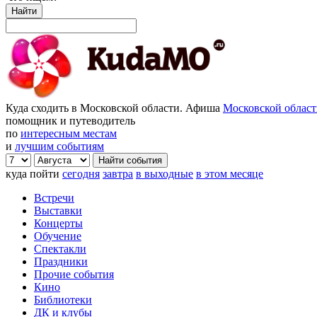
Найти
Куда сходить в Московской области. Афиша
Московской облас
помощник и путеводитель
по
интересным местам
и
лучшим событиям
куда пойти
сегодня
завтра
в выходные
в этом месяце
Встречи
Выставки
Концерты
Обучение
Спектакли
Праздники
Прочие события
Кино
Библиотеки
ДК и клубы