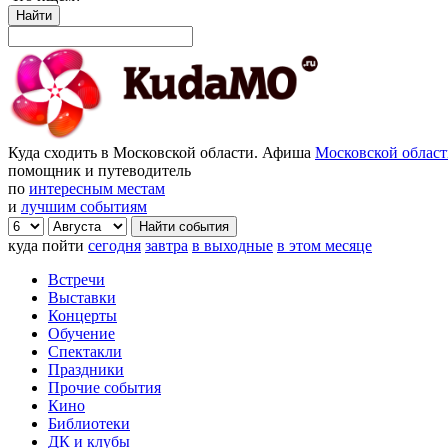
Найти
Куда сходить в Московской области. Афиша
Московской облас
помощник и путеводитель
по
интересным местам
и
лучшим событиям
куда пойти
сегодня
завтра
в выходные
в этом месяце
Встречи
Выставки
Концерты
Обучение
Спектакли
Праздники
Прочие события
Кино
Библиотеки
ДК и клубы