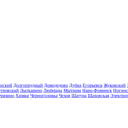
инский
Долгопрудный
Домодедово
Дубна
Егорьевск
Жуковский
етровский
Лыткарино
Люберцы
Мытищи
Наро-Фоминск
Ногинс
рязино
Химки
Черноголовка
Чехов
Шатура
Шаховская
Электро