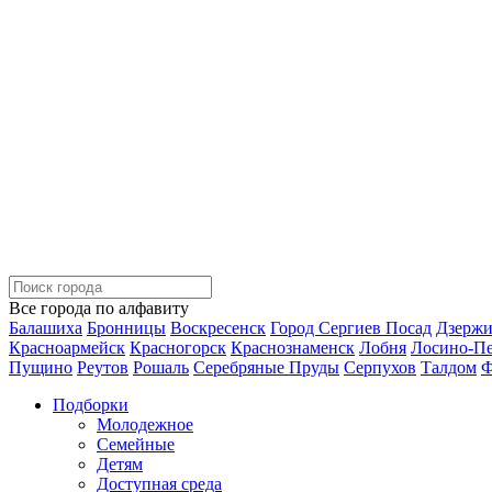
Все города по алфавиту
Балашиха
Бронницы
Воскресенск
Город Сергиев Посад
Дзерж
Красноармейск
Красногорск
Краснознаменск
Лобня
Лосино-П
Пущино
Реутов
Рошаль
Серебряные Пруды
Серпухов
Талдом
Ф
Подборки
Молодежное
Семейные
Детям
Доступная среда