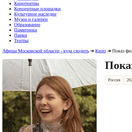
Кинотеатры
Концертные площадки
Культурное наследие
Музеи и галереи
Образование
Памятники
Парки
Театры
Афиша Московской области - куда сходить
➔
Кино
➔
Показ фи
Пока
Россия
20