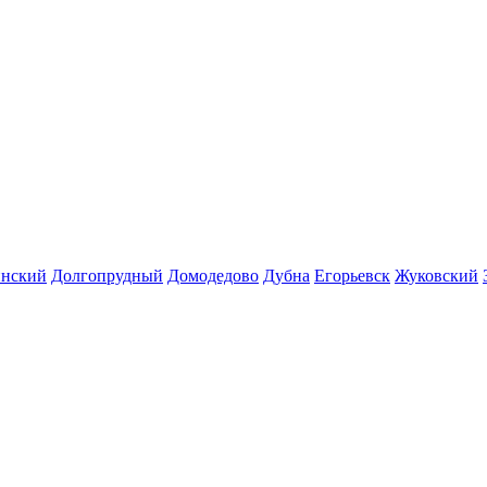
инский
Долгопрудный
Домодедово
Дубна
Егорьевск
Жуковский