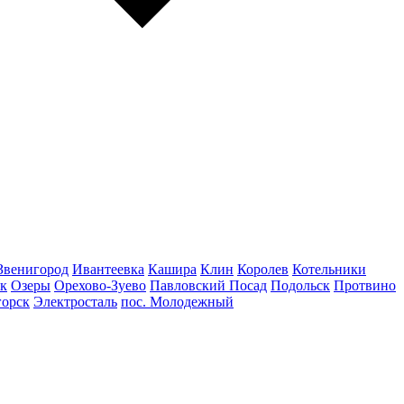
Звенигород
Ивантеевка
Кашира
Клин
Королев
Котельники
к
Озеры
Орехово-Зуево
Павловский Посад
Подольск
Протвино
горск
Электросталь
пос. Молодежный