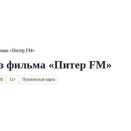
льма «Питер FM»
з фильма «Питер FM»
26
12+
Пушкинская карта