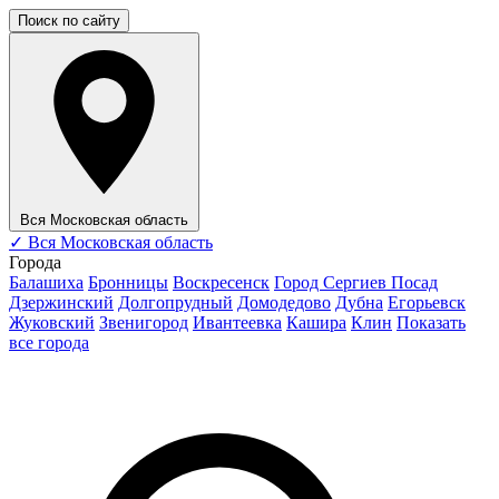
Поиск по сайту
Вся Московская область
✓
Вся Московская область
Города
Балашиха
Бронницы
Воскресенск
Город Сергиев Посад
Дзержинский
Долгопрудный
Домодедово
Дубна
Егорьевск
Жуковский
Звенигород
Ивантеевка
Кашира
Клин
Показать
все города