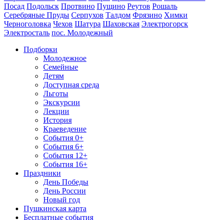
Посад
Подольск
Протвино
Пущино
Реутов
Рошаль
Серебряные Пруды
Серпухов
Талдом
Фрязино
Химки
Черноголовка
Чехов
Шатура
Шаховская
Электрогорск
Электросталь
пос. Молодежный
Подборки
Молодежное
Семейные
Детям
Доступная среда
Льготы
Экскурсии
Лекции
История
Краеведение
События 0+
События 6+
События 12+
События 16+
Праздники
День Победы
День России
Новый год
Пушкинская карта
Бесплатные события