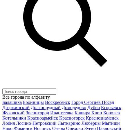
Все города по алфавиту
Балашиха
Бронницы
Воскресенск
Город Сергиев Посад
Дзержинский
Долгопрудный
Домодедово
Дубна
Егорьевск
Жуковский
Звенигород
Ивантеевка
Кашира
Клин
Королев
Котельники
Красноармейск
Красногорск
Краснознаменск
Лобня
Лосино-Петровский
Лыткарино
Люберцы
Мытищи
Наро-Фоминск
Ногинск
Озеры
Орехово-Зуево
Павловский