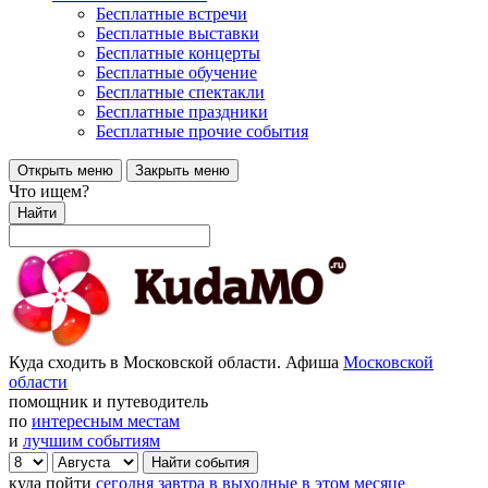
Бесплатные встречи
Бесплатные выставки
Бесплатные концерты
Бесплатные обучение
Бесплатные спектакли
Бесплатные праздники
Бесплатные прочие события
Открыть меню
Закрыть меню
Что ищем?
Найти
Куда сходить в Московской области. Афиша
Московской
области
помощник и путеводитель
по
интересным местам
и
лучшим событиям
куда пойти
сегодня
завтра
в выходные
в этом месяце