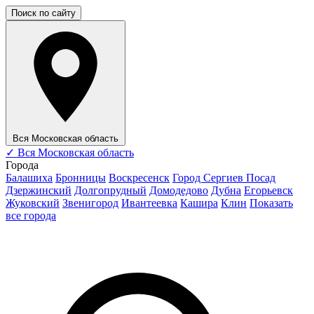
Поиск по сайту
Вся Московская область
✓
Вся Московская область
Города
Балашиха
Бронницы
Воскресенск
Город Сергиев Посад
Дзержинский
Долгопрудный
Домодедово
Дубна
Егорьевск
Жуковский
Звенигород
Ивантеевка
Кашира
Клин
Показать
все города