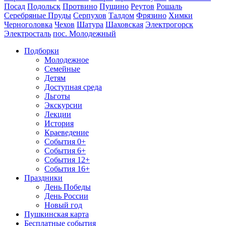
Посад
Подольск
Протвино
Пущино
Реутов
Рошаль
Серебряные Пруды
Серпухов
Талдом
Фрязино
Химки
Черноголовка
Чехов
Шатура
Шаховская
Электрогорск
Электросталь
пос. Молодежный
Подборки
Молодежное
Семейные
Детям
Доступная среда
Льготы
Экскурсии
Лекции
История
Краеведение
События 0+
События 6+
События 12+
События 16+
Праздники
День Победы
День России
Новый год
Пушкинская карта
Бесплатные события