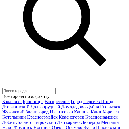
Все города по алфавиту
Балашиха
Бронницы
Воскресенск
Город Сергиев Посад
Дзержинский
Долгопрудный
Домодедово
Дубна
Егорьевск
Жуковский
Звенигород
Ивантеевка
Кашира
Клин
Королев
Котельники
Красноармейск
Красногорск
Краснознаменск
Лобня
Лосино-Петровский
Лыткарино
Люберцы
Мытищи
Наро-Фоминск
Ногинск
Озеры
Орехово-Зуево
Павловский