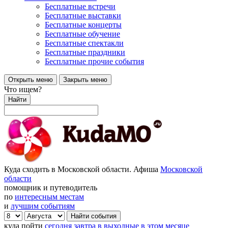
Бесплатные встречи
Бесплатные выставки
Бесплатные концерты
Бесплатные обучение
Бесплатные спектакли
Бесплатные праздники
Бесплатные прочие события
Открыть меню
Закрыть меню
Что ищем?
Найти
Куда сходить в Московской области. Афиша
Московской
области
помощник и путеводитель
по
интересным местам
и
лучшим событиям
куда пойти
сегодня
завтра
в выходные
в этом месяце