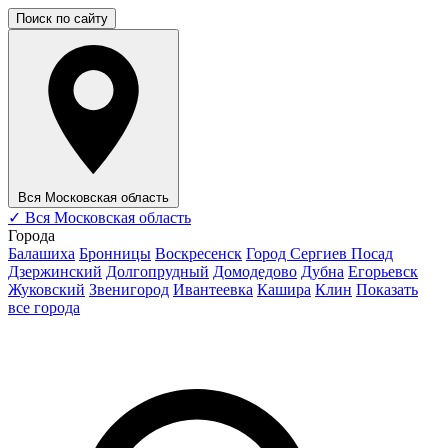
Поиск по сайту
Вся Московская область
✓
Вся Московская область
Города
Балашиха
Бронницы
Воскресенск
Город Сергиев Посад
Дзержинский
Долгопрудный
Домодедово
Дубна
Егорьевск
Жуковский
Звенигород
Ивантеевка
Кашира
Клин
Показать
все города