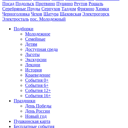
Посад
Подольск
Протвино
Пущино
Реутов
Рошаль
Серебряные Пруды
Серпухов
Талдом
Фрязино
Химки
Черноголовка
Чехов
Шатура
Шаховская
Электрогорск
Электросталь
пос. Молодежный
Подборки
Молодежное
Семейные
Детям
Доступная среда
Льготы
Экскурсии
Лекции
История
Краеведение
События 0+
События 6+
События 12+
События 16+
Праздники
День Победы
День России
Новый год
Пушкинская карта
Бесплатные события