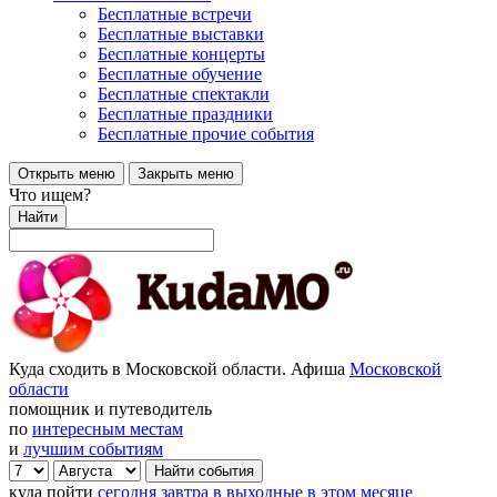
Бесплатные встречи
Бесплатные выставки
Бесплатные концерты
Бесплатные обучение
Бесплатные спектакли
Бесплатные праздники
Бесплатные прочие события
Открыть меню
Закрыть меню
Что ищем?
Найти
Куда сходить в Московской области. Афиша
Московской
области
помощник и путеводитель
по
интересным местам
и
лучшим событиям
куда пойти
сегодня
завтра
в выходные
в этом месяце