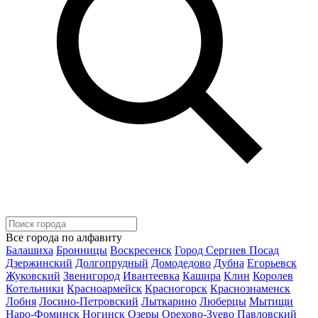
Все города по алфавиту
Балашиха
Бронницы
Воскресенск
Город Сергиев Посад
Дзержинский
Долгопрудный
Домодедово
Дубна
Егорьевск
Жуковский
Звенигород
Ивантеевка
Кашира
Клин
Королев
Котельники
Красноармейск
Красногорск
Краснознаменск
Лобня
Лосино-Петровский
Лыткарино
Люберцы
Мытищи
Наро-Фоминск
Ногинск
Озеры
Орехово-Зуево
Павловский