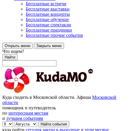
Бесплатные встречи
Бесплатные выставки
Бесплатные концерты
Бесплатные обучение
Бесплатные спектакли
Бесплатные праздники
Бесплатные прочие события
Открыть меню
Закрыть меню
Что ищем?
Найти
Куда сходить в Московской области. Афиша
Московской
области
помощник и путеводитель
по
интересным местам
и
лучшим событиям
куда пойти
сегодня
завтра
в выходные
в этом месяце