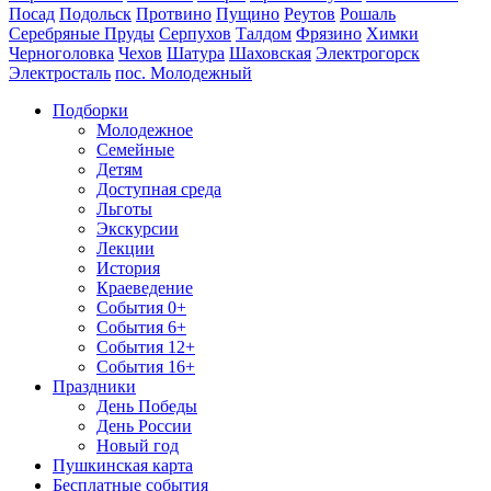
Посад
Подольск
Протвино
Пущино
Реутов
Рошаль
Серебряные Пруды
Серпухов
Талдом
Фрязино
Химки
Черноголовка
Чехов
Шатура
Шаховская
Электрогорск
Электросталь
пос. Молодежный
Подборки
Молодежное
Семейные
Детям
Доступная среда
Льготы
Экскурсии
Лекции
История
Краеведение
События 0+
События 6+
События 12+
События 16+
Праздники
День Победы
День России
Новый год
Пушкинская карта
Бесплатные события