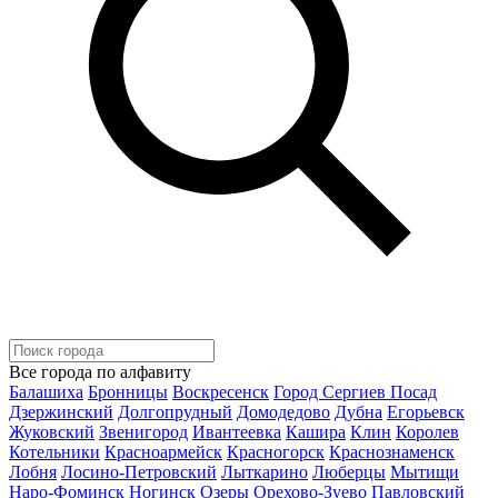
Все города по алфавиту
Балашиха
Бронницы
Воскресенск
Город Сергиев Посад
Дзержинский
Долгопрудный
Домодедово
Дубна
Егорьевск
Жуковский
Звенигород
Ивантеевка
Кашира
Клин
Королев
Котельники
Красноармейск
Красногорск
Краснознаменск
Лобня
Лосино-Петровский
Лыткарино
Люберцы
Мытищи
Наро-Фоминск
Ногинск
Озеры
Орехово-Зуево
Павловский