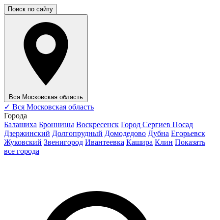
Поиск по сайту
Вся Московская область
✓
Вся Московская область
Города
Балашиха
Бронницы
Воскресенск
Город Сергиев Посад
Дзержинский
Долгопрудный
Домодедово
Дубна
Егорьевск
Жуковский
Звенигород
Ивантеевка
Кашира
Клин
Показать
все города