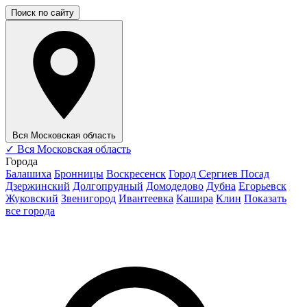
Поиск по сайту
Вся Московская область
✓
Вся Московская область
Города
Балашиха
Бронницы
Воскресенск
Город Сергиев Посад
Дзержинский
Долгопрудный
Домодедово
Дубна
Егорьевск
Жуковский
Звенигород
Ивантеевка
Кашира
Клин
Показать
все города