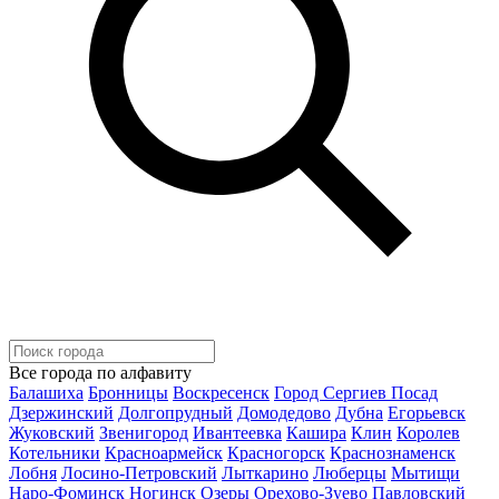
Все города по алфавиту
Балашиха
Бронницы
Воскресенск
Город Сергиев Посад
Дзержинский
Долгопрудный
Домодедово
Дубна
Егорьевск
Жуковский
Звенигород
Ивантеевка
Кашира
Клин
Королев
Котельники
Красноармейск
Красногорск
Краснознаменск
Лобня
Лосино-Петровский
Лыткарино
Люберцы
Мытищи
Наро-Фоминск
Ногинск
Озеры
Орехово-Зуево
Павловский