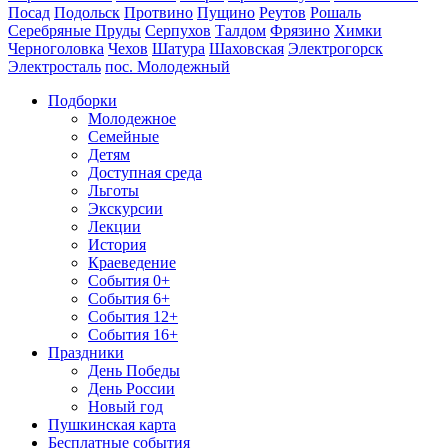
Посад
Подольск
Протвино
Пущино
Реутов
Рошаль
Серебряные Пруды
Серпухов
Талдом
Фрязино
Химки
Черноголовка
Чехов
Шатура
Шаховская
Электрогорск
Электросталь
пос. Молодежный
Подборки
Молодежное
Семейные
Детям
Доступная среда
Льготы
Экскурсии
Лекции
История
Краеведение
События 0+
События 6+
События 12+
События 16+
Праздники
День Победы
День России
Новый год
Пушкинская карта
Бесплатные события