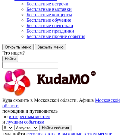
Бесплатные встречи
Бесплатные выставки
Бесплатные концерты
Бесплатные обучение
Бесплатные спектакли
Бесплатные праздники
Бесплатные прочие события
Открыть меню
Закрыть меню
Что ищем?
Найти
Куда сходить в Московской области. Афиша
Московской
области
помощник и путеводитель
по
интересным местам
и
лучшим событиям
куда пойти
сегодня
завтра
в выходные
в этом месяце