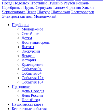
Посад
Подольск
Протвино
Пущино
Реутов
Рошаль
Серебряные Пруды
Серпухов
Талдом
Фрязино
Химки
Черноголовка
Чехов
Шатура
Шаховская
Электрогорск
Электросталь
пос. Молодежный
Подборки
Молодежное
Семейные
Детям
Доступная среда
Льготы
Экскурсии
Лекции
История
Краеведение
События 0+
События 6+
События 12+
События 16+
Праздники
День Победы
День России
Новый год
Пушкинская карта
Бесплатные события