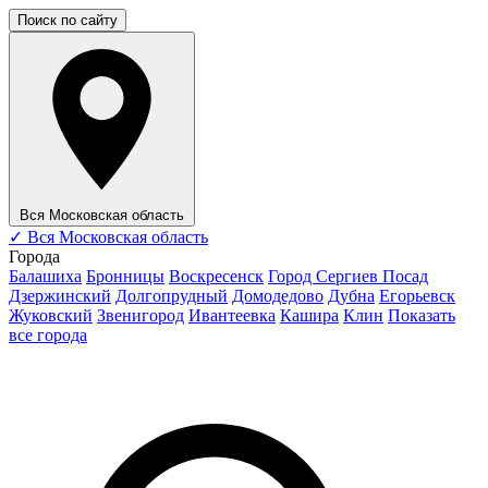
Поиск по сайту
Вся Московская область
✓
Вся Московская область
Города
Балашиха
Бронницы
Воскресенск
Город Сергиев Посад
Дзержинский
Долгопрудный
Домодедово
Дубна
Егорьевск
Жуковский
Звенигород
Ивантеевка
Кашира
Клин
Показать
все города