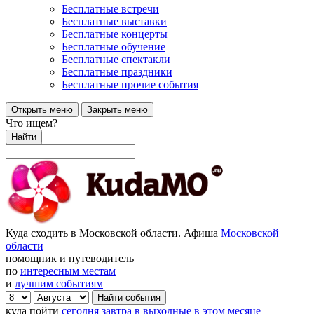
Бесплатные встречи
Бесплатные выставки
Бесплатные концерты
Бесплатные обучение
Бесплатные спектакли
Бесплатные праздники
Бесплатные прочие события
Открыть меню
Закрыть меню
Что ищем?
Найти
Куда сходить в Московской области. Афиша
Московской
области
помощник и путеводитель
по
интересным местам
и
лучшим событиям
куда пойти
сегодня
завтра
в выходные
в этом месяце