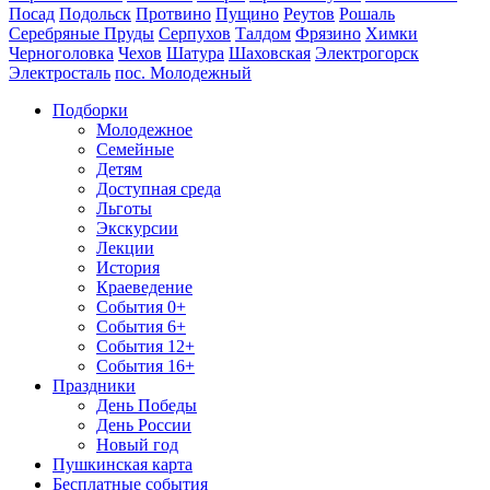
Посад
Подольск
Протвино
Пущино
Реутов
Рошаль
Серебряные Пруды
Серпухов
Талдом
Фрязино
Химки
Черноголовка
Чехов
Шатура
Шаховская
Электрогорск
Электросталь
пос. Молодежный
Подборки
Молодежное
Семейные
Детям
Доступная среда
Льготы
Экскурсии
Лекции
История
Краеведение
События 0+
События 6+
События 12+
События 16+
Праздники
День Победы
День России
Новый год
Пушкинская карта
Бесплатные события