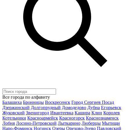
Все города по алфавиту
Балашиха
Бронницы
Воскресенск
Город Сергиев Посад
Дзержинский
Долгопрудный
Домодедово
Дубна
Егорьевск
Жуковский
Звенигород
Ивантеевка
Кашира
Клин
Королев
Котельники
Красноармейск
Красногорск
Краснознаменск
Лобня
Лосино-Петровский
Лыткарино
Люберцы
Мытищи
Наро-Фоминск
Ногинск
Озеры
Орехово-Зуево
Павловский