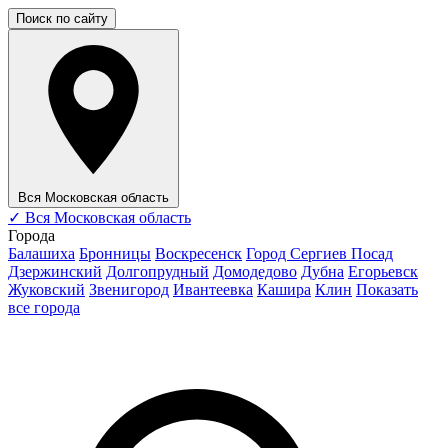
Поиск по сайту
Вся Московская область
✓
Вся Московская область
Города
Балашиха
Бронницы
Воскресенск
Город Сергиев Посад
Дзержинский
Долгопрудный
Домодедово
Дубна
Егорьевск
Жуковский
Звенигород
Ивантеевка
Кашира
Клин
Показать
все города