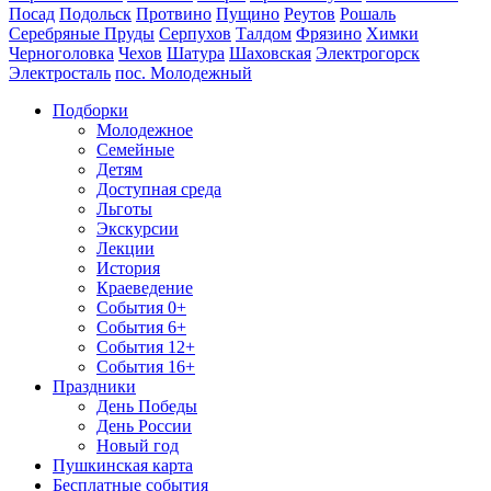
Посад
Подольск
Протвино
Пущино
Реутов
Рошаль
Серебряные Пруды
Серпухов
Талдом
Фрязино
Химки
Черноголовка
Чехов
Шатура
Шаховская
Электрогорск
Электросталь
пос. Молодежный
Подборки
Молодежное
Семейные
Детям
Доступная среда
Льготы
Экскурсии
Лекции
История
Краеведение
События 0+
События 6+
События 12+
События 16+
Праздники
День Победы
День России
Новый год
Пушкинская карта
Бесплатные события