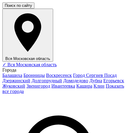
Поиск по сайту
Вся Московская область
✓
Вся Московская область
Города
Балашиха
Бронницы
Воскресенск
Город Сергиев Посад
Дзержинский
Долгопрудный
Домодедово
Дубна
Егорьевск
Жуковский
Звенигород
Ивантеевка
Кашира
Клин
Показать
все города