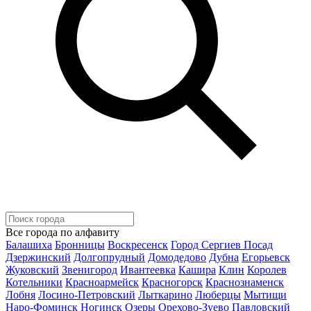
Все города по алфавиту
Балашиха
Бронницы
Воскресенск
Город Сергиев Посад
Дзержинский
Долгопрудный
Домодедово
Дубна
Егорьевск
Жуковский
Звенигород
Ивантеевка
Кашира
Клин
Королев
Котельники
Красноармейск
Красногорск
Краснознаменск
Лобня
Лосино-Петровский
Лыткарино
Люберцы
Мытищи
Наро-Фоминск
Ногинск
Озеры
Орехово-Зуево
Павловский