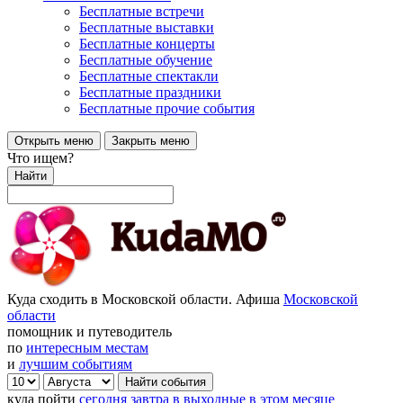
Бесплатные встречи
Бесплатные выставки
Бесплатные концерты
Бесплатные обучение
Бесплатные спектакли
Бесплатные праздники
Бесплатные прочие события
Открыть меню
Закрыть меню
Что ищем?
Найти
Куда сходить в Московской области. Афиша
Московской
области
помощник и путеводитель
по
интересным местам
и
лучшим событиям
куда пойти
сегодня
завтра
в выходные
в этом месяце