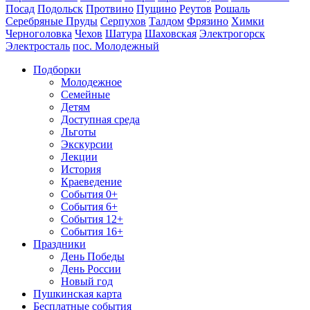
Посад
Подольск
Протвино
Пущино
Реутов
Рошаль
Серебряные Пруды
Серпухов
Талдом
Фрязино
Химки
Черноголовка
Чехов
Шатура
Шаховская
Электрогорск
Электросталь
пос. Молодежный
Подборки
Молодежное
Семейные
Детям
Доступная среда
Льготы
Экскурсии
Лекции
История
Краеведение
События 0+
События 6+
События 12+
События 16+
Праздники
День Победы
День России
Новый год
Пушкинская карта
Бесплатные события