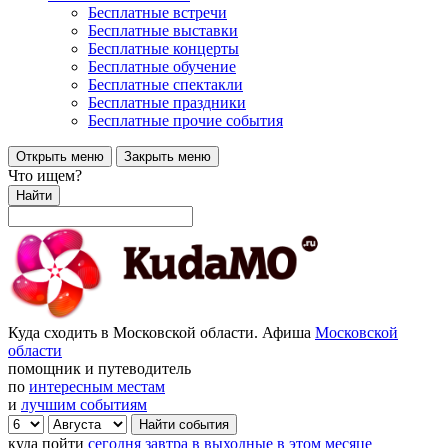
Бесплатные встречи
Бесплатные выставки
Бесплатные концерты
Бесплатные обучение
Бесплатные спектакли
Бесплатные праздники
Бесплатные прочие события
Открыть меню
Закрыть меню
Что ищем?
Найти
Куда сходить в Московской области. Афиша
Московской
области
помощник и путеводитель
по
интересным местам
и
лучшим событиям
куда пойти
сегодня
завтра
в выходные
в этом месяце