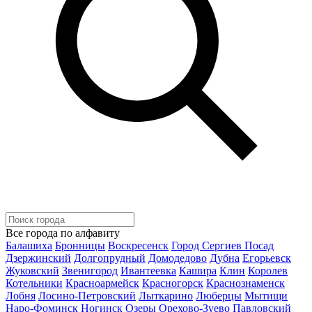
Все города по алфавиту
Балашиха
Бронницы
Воскресенск
Город Сергиев Посад
Дзержинский
Долгопрудный
Домодедово
Дубна
Егорьевск
Жуковский
Звенигород
Ивантеевка
Кашира
Клин
Королев
Котельники
Красноармейск
Красногорск
Краснознаменск
Лобня
Лосино-Петровский
Лыткарино
Люберцы
Мытищи
Наро-Фоминск
Ногинск
Озеры
Орехово-Зуево
Павловский