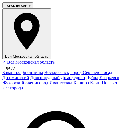
Поиск по сайту
Вся Московская область
✓
Вся Московская область
Города
Балашиха
Бронницы
Воскресенск
Город Сергиев Посад
Дзержинский
Долгопрудный
Домодедово
Дубна
Егорьевск
Жуковский
Звенигород
Ивантеевка
Кашира
Клин
Показать
все города