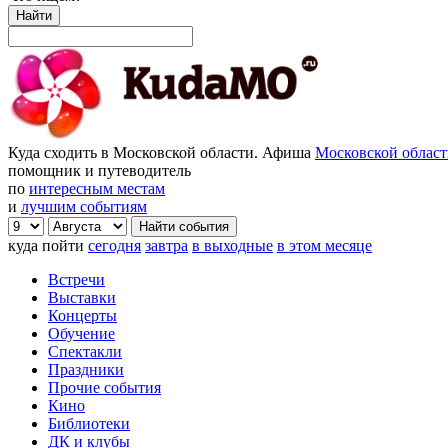
Найти
Куда сходить в Московской области. Афиша
Московской облас
помощник и путеводитель
по
интересным местам
и
лучшим событиям
куда пойти
сегодня
завтра
в выходные
в этом месяце
Встречи
Выставки
Концерты
Обучение
Спектакли
Праздники
Прочие события
Кино
Библиотеки
ДК и клубы