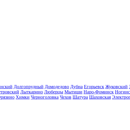
инский
Долгопрудный
Домодедово
Дубна
Егорьевск
Жуковский
етровский
Лыткарино
Люберцы
Мытищи
Наро-Фоминск
Ногинс
рязино
Химки
Черноголовка
Чехов
Шатура
Шаховская
Электро