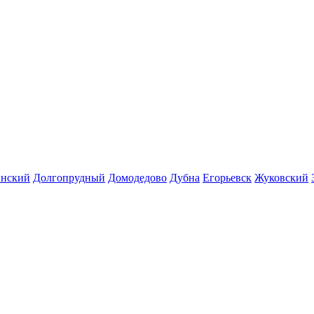
инский
Долгопрудный
Домодедово
Дубна
Егорьевск
Жуковский