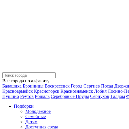
Все города по алфавиту
Балашиха
Бронницы
Воскресенск
Город Сергиев Посад
Дзерж
Красноармейск
Красногорск
Краснознаменск
Лобня
Лосино-П
Пущино
Реутов
Рошаль
Серебряные Пруды
Серпухов
Талдом
Ф
Подборки
Молодежное
Семейные
Детям
Доступная среда