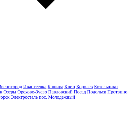
Звенигород
Ивантеевка
Кашира
Клин
Королев
Котельники
к
Озеры
Орехово-Зуево
Павловский Посад
Подольск
Протвино
горск
Электросталь
пос. Молодежный