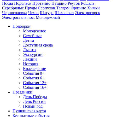
Посад
Подольск
Протвино
Пущино
Реутов
Рошаль
Серебряные Пруды
Серпухов
Талдом
Фрязино
Химки
Черноголовка
Чехов
Шатура
Шаховская
Электрогорск
Электросталь
пос. Молодежный
Подборки
Молодежное
Семейные
Детям
Доступная среда
Льготы
Экскурсии
Лекции
История
Краеведение
События 0+
События 6+
События 12+
События 16+
Праздники
День Победы
День России
Новый год
Пушкинская карта
Бесплатные события