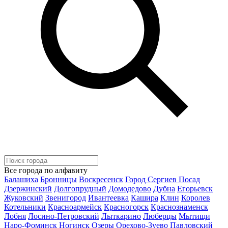
Все города по алфавиту
Балашиха
Бронницы
Воскресенск
Город Сергиев Посад
Дзержинский
Долгопрудный
Домодедово
Дубна
Егорьевск
Жуковский
Звенигород
Ивантеевка
Кашира
Клин
Королев
Котельники
Красноармейск
Красногорск
Краснознаменск
Лобня
Лосино-Петровский
Лыткарино
Люберцы
Мытищи
Наро-Фоминск
Ногинск
Озеры
Орехово-Зуево
Павловский