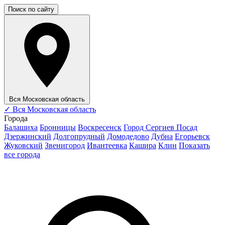
Поиск по сайту
Вся Московская область
✓
Вся Московская область
Города
Балашиха
Бронницы
Воскресенск
Город Сергиев Посад
Дзержинский
Долгопрудный
Домодедово
Дубна
Егорьевск
Жуковский
Звенигород
Ивантеевка
Кашира
Клин
Показать
все города