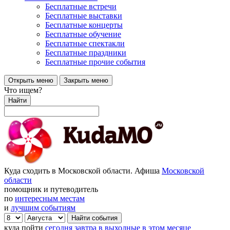
Бесплатные встречи
Бесплатные выставки
Бесплатные концерты
Бесплатные обучение
Бесплатные спектакли
Бесплатные праздники
Бесплатные прочие события
Открыть меню
Закрыть меню
Что ищем?
Найти
Куда сходить в Московской области. Афиша
Московской
области
помощник и путеводитель
по
интересным местам
и
лучшим событиям
куда пойти
сегодня
завтра
в выходные
в этом месяце