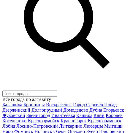
Все города по алфавиту
Балашиха
Бронницы
Воскресенск
Город Сергиев Посад
Дзержинский
Долгопрудный
Домодедово
Дубна
Егорьевск
Жуковский
Звенигород
Ивантеевка
Кашира
Клин
Королев
Котельники
Красноармейск
Красногорск
Краснознаменск
Лобня
Лосино-Петровский
Лыткарино
Люберцы
Мытищи
Наро-Фоминск
Ногинск
Озеры
Орехово-Зуево
Павловский