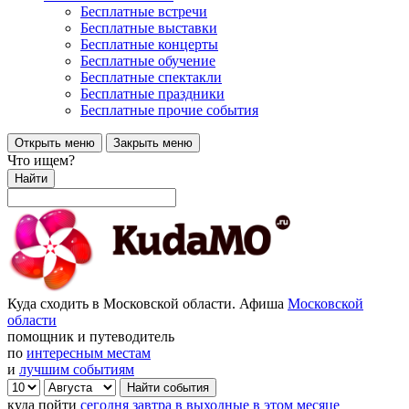
Бесплатные встречи
Бесплатные выставки
Бесплатные концерты
Бесплатные обучение
Бесплатные спектакли
Бесплатные праздники
Бесплатные прочие события
Открыть меню
Закрыть меню
Что ищем?
Найти
Куда сходить в Московской области. Афиша
Московской
области
помощник и путеводитель
по
интересным местам
и
лучшим событиям
куда пойти
сегодня
завтра
в выходные
в этом месяце