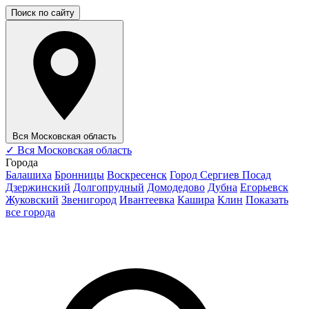
Поиск по сайту
Вся Московская область
✓
Вся Московская область
Города
Балашиха
Бронницы
Воскресенск
Город Сергиев Посад
Дзержинский
Долгопрудный
Домодедово
Дубна
Егорьевск
Жуковский
Звенигород
Ивантеевка
Кашира
Клин
Показать
все города