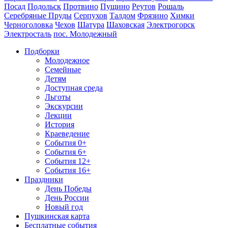
Посад
Подольск
Протвино
Пущино
Реутов
Рошаль
Серебряные Пруды
Серпухов
Талдом
Фрязино
Химки
Черноголовка
Чехов
Шатура
Шаховская
Электрогорск
Электросталь
пос. Молодежный
Подборки
Молодежное
Семейные
Детям
Доступная среда
Льготы
Экскурсии
Лекции
История
Краеведение
События 0+
События 6+
События 12+
События 16+
Праздники
День Победы
День России
Новый год
Пушкинская карта
Бесплатные события