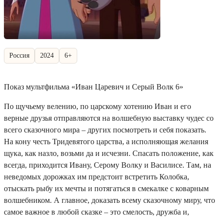
Россия
2024
6+
Показ мультфильма «Иван Царевич и Серый Волк 6»
По щучьему велению, по царскому хотению Иван и его
верные друзья отправляются на волшебную выставку чудес со
всего сказочного мира – других посмотреть и себя показать.
На кону честь Тридевятого царства, а исполняющая желания
щука, как назло, возьми да и исчезни. Спасать положение, как
всегда, приходится Ивану, Серому Волку и Василисе. Там, на
неведомых дорожках им предстоит встретить Колобка,
отыскать рыбу их мечты и потягаться в смекалке с коварным
волшебником. А главное, доказать всему сказочному миру, что
самое важное в любой сказке – это смелость, дружба и,