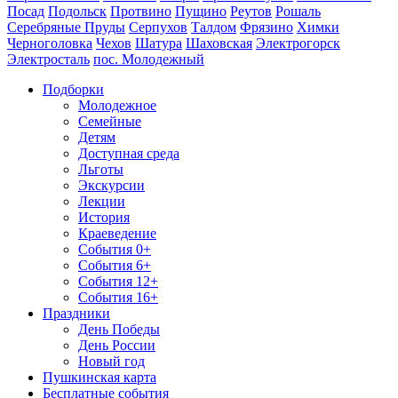
Посад
Подольск
Протвино
Пущино
Реутов
Рошаль
Серебряные Пруды
Серпухов
Талдом
Фрязино
Химки
Черноголовка
Чехов
Шатура
Шаховская
Электрогорск
Электросталь
пос. Молодежный
Подборки
Молодежное
Семейные
Детям
Доступная среда
Льготы
Экскурсии
Лекции
История
Краеведение
События 0+
События 6+
События 12+
События 16+
Праздники
День Победы
День России
Новый год
Пушкинская карта
Бесплатные события