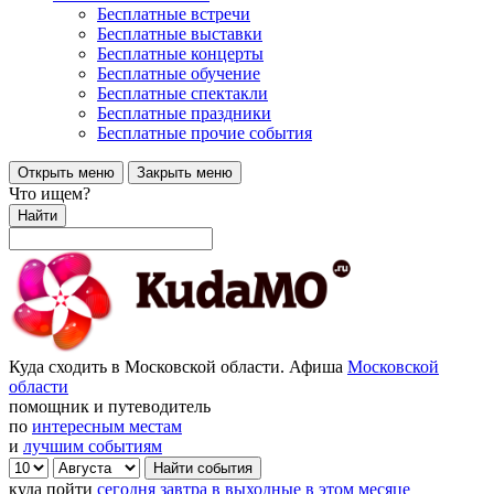
Бесплатные встречи
Бесплатные выставки
Бесплатные концерты
Бесплатные обучение
Бесплатные спектакли
Бесплатные праздники
Бесплатные прочие события
Открыть меню
Закрыть меню
Что ищем?
Найти
Куда сходить в Московской области. Афиша
Московской
области
помощник и путеводитель
по
интересным местам
и
лучшим событиям
куда пойти
сегодня
завтра
в выходные
в этом месяце