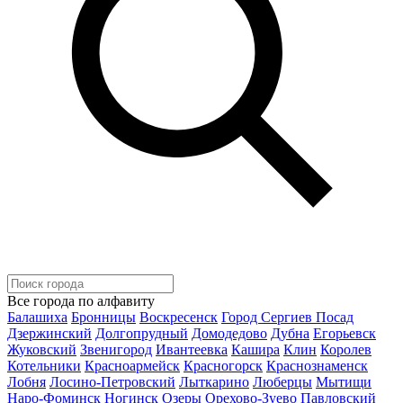
Все города по алфавиту
Балашиха
Бронницы
Воскресенск
Город Сергиев Посад
Дзержинский
Долгопрудный
Домодедово
Дубна
Егорьевск
Жуковский
Звенигород
Ивантеевка
Кашира
Клин
Королев
Котельники
Красноармейск
Красногорск
Краснознаменск
Лобня
Лосино-Петровский
Лыткарино
Люберцы
Мытищи
Наро-Фоминск
Ногинск
Озеры
Орехово-Зуево
Павловский