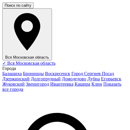
Поиск по сайту
Вся Московская область
✓
Вся Московская область
Города
Балашиха
Бронницы
Воскресенск
Город Сергиев Посад
Дзержинский
Долгопрудный
Домодедово
Дубна
Егорьевск
Жуковский
Звенигород
Ивантеевка
Кашира
Клин
Показать
все города