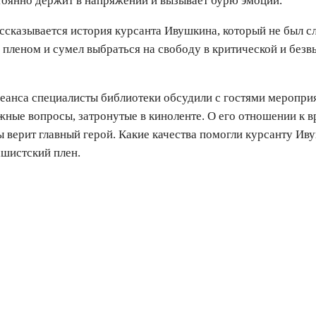
тоянно держит в напряжении и вызывает бурю эмоций.
ссказывается история курсанта Ивушкина, который не был с
пленом и сумел выбраться на свободу в критической и без
еанса специалисты библиотеки обсудили с гостями меропри
жные вопросы, затронутые в киноленте. О его отношении к в
ы верит главный герой. Какие качества помогли курсанту Ив
шистский плен.