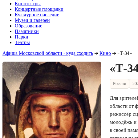
Кинотеатры
Концертные площадки
Культурное наследие
Музеи и галереи
Образование
Памятники
Парки
Театры
Афиша Московской области - куда сходить
➔
Кино
➔
«Т-34»
«Т-3
Россия
20
Для зрителе
области от 
режиссёр сц
молодёжь и 
в своей пам