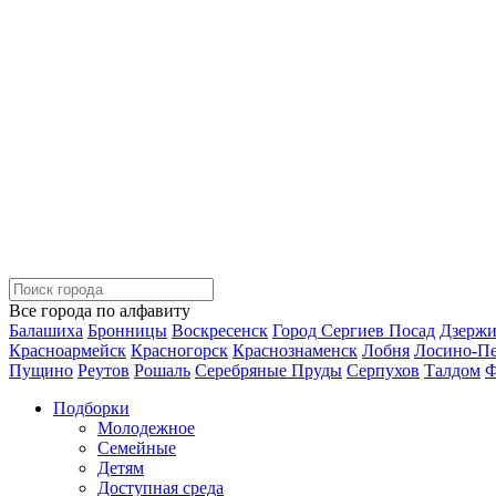
Все города по алфавиту
Балашиха
Бронницы
Воскресенск
Город Сергиев Посад
Дзерж
Красноармейск
Красногорск
Краснознаменск
Лобня
Лосино-П
Пущино
Реутов
Рошаль
Серебряные Пруды
Серпухов
Талдом
Ф
Подборки
Молодежное
Семейные
Детям
Доступная среда