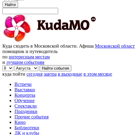
Найти
Куда сходить в Московской области. Афиша
Московской облас
помощник и путеводитель
по
интересным местам
и
лучшим событиям
куда пойти
сегодня
завтра
в выходные
в этом месяце
Встречи
Выставки
Концерты
Обучение
Спектакли
Праздники
Прочие события
Кино
Библиотеки
ДК и клубы