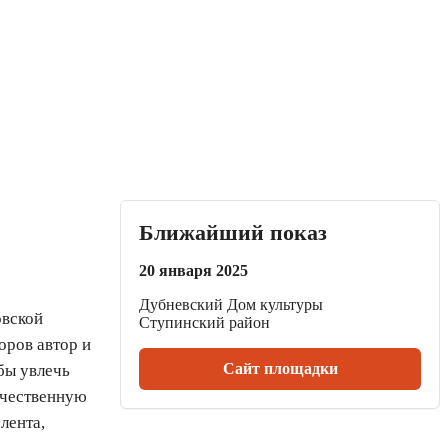
Ближайший показ
20 января 2025
Дубневский Дом культуры
овской
Ступинский район
оров автор и
Сайт площадки
бы увлечь
ечественную
лента,