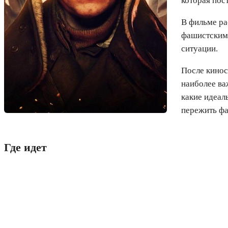
которая пос
В фильме ра
фашистским 
ситуации.
После кинос
наиболее ва
какие идеал
пережить фа
Где идет