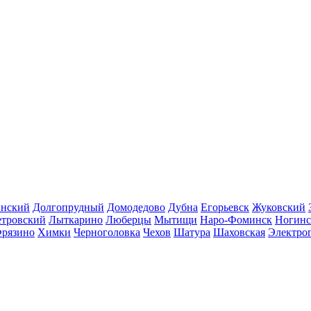
инский
Долгопрудный
Домодедово
Дубна
Егорьевск
Жуковский
етровский
Лыткарино
Люберцы
Мытищи
Наро-Фоминск
Ногинс
рязино
Химки
Черноголовка
Чехов
Шатура
Шаховская
Электро