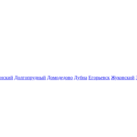
инский
Долгопрудный
Домодедово
Дубна
Егорьевск
Жуковский