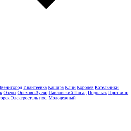
Звенигород
Ивантеевка
Кашира
Клин
Королев
Котельники
к
Озеры
Орехово-Зуево
Павловский Посад
Подольск
Протвино
горск
Электросталь
пос. Молодежный