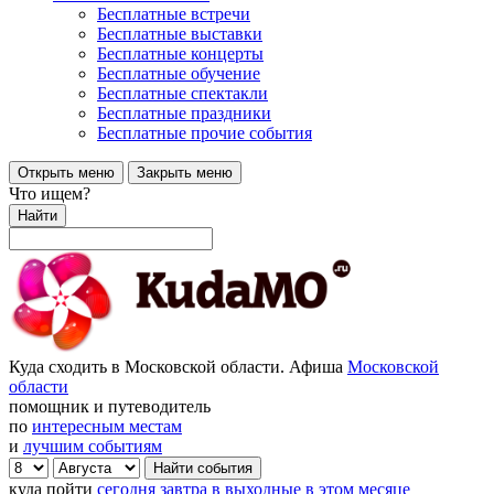
Бесплатные встречи
Бесплатные выставки
Бесплатные концерты
Бесплатные обучение
Бесплатные спектакли
Бесплатные праздники
Бесплатные прочие события
Открыть меню
Закрыть меню
Что ищем?
Найти
Куда сходить в Московской области. Афиша
Московской
области
помощник и путеводитель
по
интересным местам
и
лучшим событиям
куда пойти
сегодня
завтра
в выходные
в этом месяце