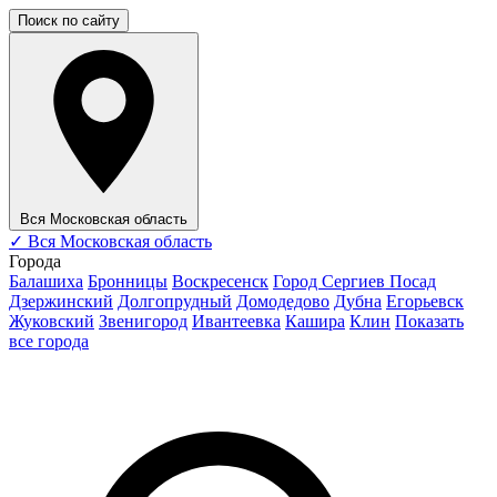
Поиск по сайту
Вся Московская область
✓
Вся Московская область
Города
Балашиха
Бронницы
Воскресенск
Город Сергиев Посад
Дзержинский
Долгопрудный
Домодедово
Дубна
Егорьевск
Жуковский
Звенигород
Ивантеевка
Кашира
Клин
Показать
все города