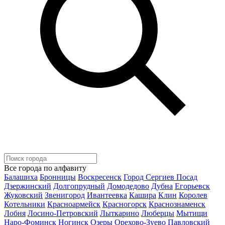
Все города по алфавиту
Балашиха
Бронницы
Воскресенск
Город Сергиев Посад
Дзержинский
Долгопрудный
Домодедово
Дубна
Егорьевск
Жуковский
Звенигород
Ивантеевка
Кашира
Клин
Королев
Котельники
Красноармейск
Красногорск
Краснознаменск
Лобня
Лосино-Петровский
Лыткарино
Люберцы
Мытищи
Наро-Фоминск
Ногинск
Озеры
Орехово-Зуево
Павловский