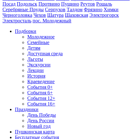
Посад
Подольск
Протвино
Пущино
Реутов
Рошаль
Серебряные Пруды
Серпухов
Талдом
Фрязино
Химки
Черноголовка
Чехов
Шатура
Шаховская
Электрогорск
Электросталь
пос. Молодежный
Подборки
Молодежное
Семейные
Детям
Доступная среда
Льготы
Экскурсии
Лекции
История
Краеведение
События 0+
События 6+
События 12+
События 16+
Праздники
День Победы
День России
Новый год
Пушкинская карта
Бесплатные события