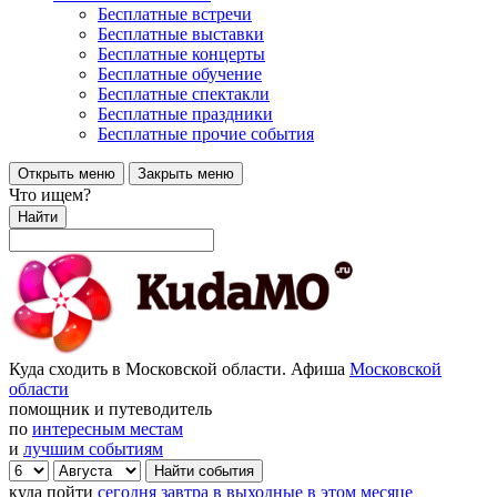
Бесплатные встречи
Бесплатные выставки
Бесплатные концерты
Бесплатные обучение
Бесплатные спектакли
Бесплатные праздники
Бесплатные прочие события
Открыть меню
Закрыть меню
Что ищем?
Найти
Куда сходить в Московской области. Афиша
Московской
области
помощник и путеводитель
по
интересным местам
и
лучшим событиям
куда пойти
сегодня
завтра
в выходные
в этом месяце