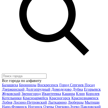
Все города по алфавиту
Балашиха
Бронницы
Воскресенск
Город Сергиев Посад
Дзержинский
Долгопрудный
Домодедово
Дубна
Егорьевск
Жуковский
Звенигород
Ивантеевка
Кашира
Клин
Королев
Котельники
Красноармейск
Красногорск
Краснознаменск
Лобня
Лосино-Петровский
Лыткарино
Люберцы
Мытищи
Наро-Фоминск
Ногинск
Озеры
Орехово-Зуево
Павловский