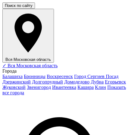
Поиск по сайту
Вся Московская область
✓
Вся Московская область
Города
Балашиха
Бронницы
Воскресенск
Город Сергиев Посад
Дзержинский
Долгопрудный
Домодедово
Дубна
Егорьевск
Жуковский
Звенигород
Ивантеевка
Кашира
Клин
Показать
все города