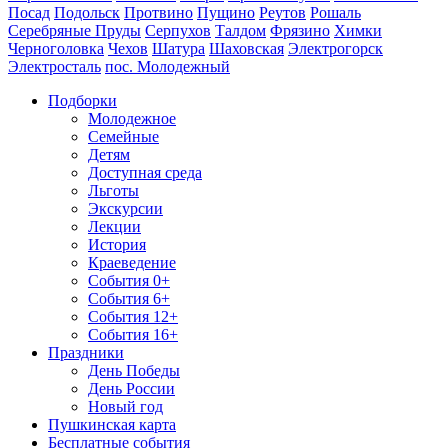
Посад
Подольск
Протвино
Пущино
Реутов
Рошаль
Серебряные Пруды
Серпухов
Талдом
Фрязино
Химки
Черноголовка
Чехов
Шатура
Шаховская
Электрогорск
Электросталь
пос. Молодежный
Подборки
Молодежное
Семейные
Детям
Доступная среда
Льготы
Экскурсии
Лекции
История
Краеведение
События 0+
События 6+
События 12+
События 16+
Праздники
День Победы
День России
Новый год
Пушкинская карта
Бесплатные события