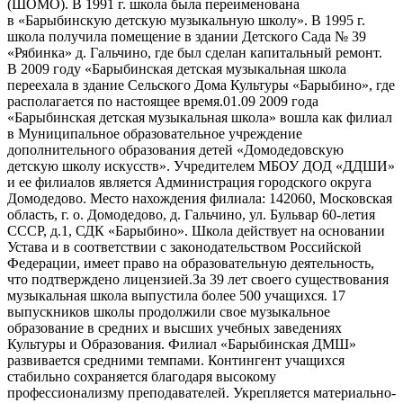
(ШОМО). В 1991 г. школа была переименована
в «Барыбинскую детскую музыкальную школу». В 1995 г.
школа получила помещение в здании Детского Сада № 39
«Рябинка» д. Гальчино, где был сделан капитальный ремонт.
В 2009 году «Барыбинская детская музыкальная школа
переехала в здание Сельского Дома Культуры «Барыбино», где
располагается по настоящее время.01.09 2009 года
«Барыбинская детская музыкальная школа» вошла как филиал
в Муниципальное образовательное учреждение
дополнительного образования детей «Домодедовскую
детскую школу искусств». Учредителем МБОУ ДОД «ДДШИ»
и ее филиалов является Администрация городского округа
Домодедово. Место нахождения филиала: 142060, Московская
область, г. о. Домодедово, д. Гальчино, ул. Бульвар 60-летия
СССР, д.1, СДК «Барыбино». Школа действует на основании
Устава и в соответствии с законодательством Российской
Федерации, имеет право на образовательную деятельность,
что подтверждено лицензией.За 39 лет своего существования
музыкальная школа выпустила более 500 учащихся. 17
выпускников школы продолжили свое музыкальное
образование в средних и высших учебных заведениях
Культуры и Образования. Филиал «Барыбинская ДМШ»
развивается средними темпами. Контингент учащихся
стабильно сохраняется благодаря высокому
профессионализму преподавателей. Укрепляется материально-