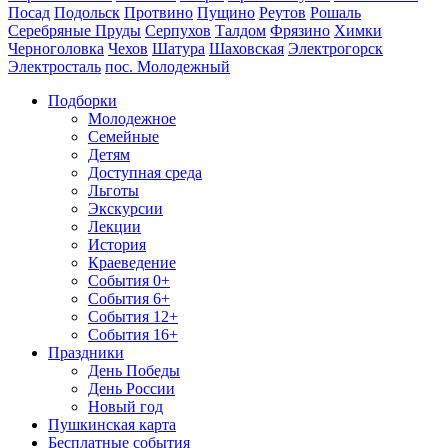
Посад
Подольск
Протвино
Пущино
Реутов
Рошаль
Серебряные Пруды
Серпухов
Талдом
Фрязино
Химки
Черноголовка
Чехов
Шатура
Шаховская
Электрогорск
Электросталь
пос. Молодежный
Подборки
Молодежное
Семейные
Детям
Доступная среда
Льготы
Экскурсии
Лекции
История
Краеведение
События 0+
События 6+
События 12+
События 16+
Праздники
День Победы
День России
Новый год
Пушкинская карта
Бесплатные события