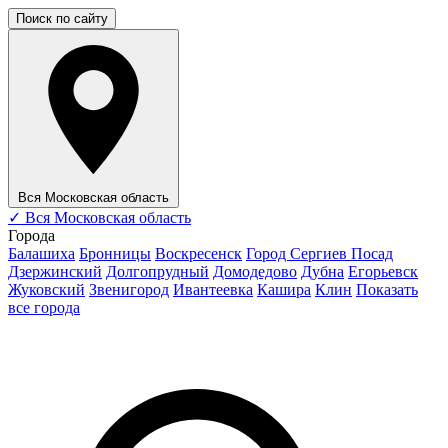
Поиск по сайту
Вся Московская область
✓
Вся Московская область
Города
Балашиха
Бронницы
Воскресенск
Город Сергиев Посад
Дзержинский
Долгопрудный
Домодедово
Дубна
Егорьевск
Жуковский
Звенигород
Ивантеевка
Кашира
Клин
Показать
все города