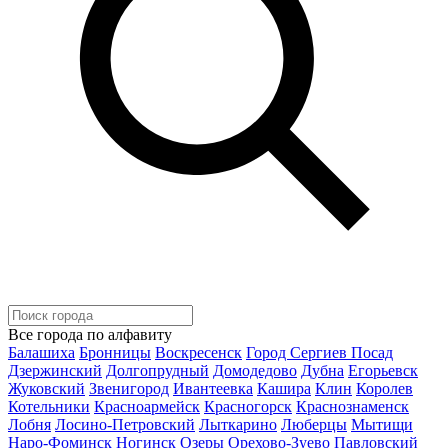
Все города по алфавиту
Балашиха
Бронницы
Воскресенск
Город Сергиев Посад
Дзержинский
Долгопрудный
Домодедово
Дубна
Егорьевск
Жуковский
Звенигород
Ивантеевка
Кашира
Клин
Королев
Котельники
Красноармейск
Красногорск
Краснознаменск
Лобня
Лосино-Петровский
Лыткарино
Люберцы
Мытищи
Наро-Фоминск
Ногинск
Озеры
Орехово-Зуево
Павловский