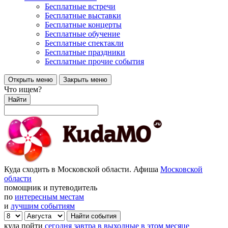
Бесплатные встречи
Бесплатные выставки
Бесплатные концерты
Бесплатные обучение
Бесплатные спектакли
Бесплатные праздники
Бесплатные прочие события
Открыть меню
Закрыть меню
Что ищем?
Найти
Куда сходить в Московской области. Афиша
Московской
области
помощник и путеводитель
по
интересным местам
и
лучшим событиям
куда пойти
сегодня
завтра
в выходные
в этом месяце