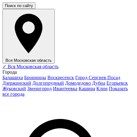
Поиск по сайту
Вся Московская область
✓
Вся Московская область
Города
Балашиха
Бронницы
Воскресенск
Город Сергиев Посад
Дзержинский
Долгопрудный
Домодедово
Дубна
Егорьевск
Жуковский
Звенигород
Ивантеевка
Кашира
Клин
Показать
все города