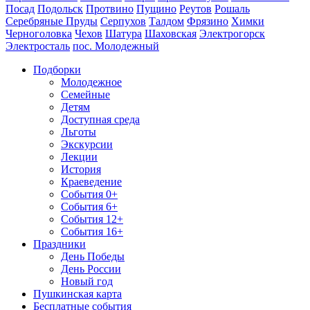
Посад
Подольск
Протвино
Пущино
Реутов
Рошаль
Серебряные Пруды
Серпухов
Талдом
Фрязино
Химки
Черноголовка
Чехов
Шатура
Шаховская
Электрогорск
Электросталь
пос. Молодежный
Подборки
Молодежное
Семейные
Детям
Доступная среда
Льготы
Экскурсии
Лекции
История
Краеведение
События 0+
События 6+
События 12+
События 16+
Праздники
День Победы
День России
Новый год
Пушкинская карта
Бесплатные события