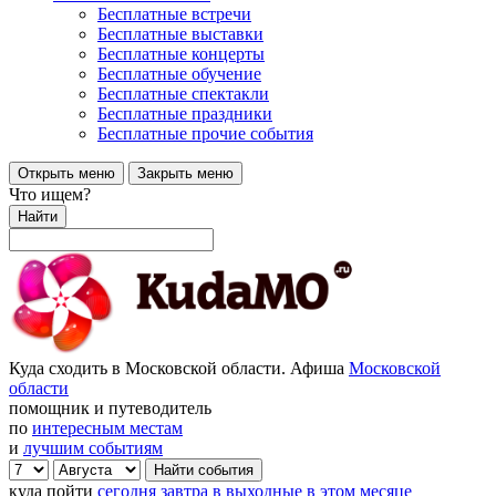
Бесплатные встречи
Бесплатные выставки
Бесплатные концерты
Бесплатные обучение
Бесплатные спектакли
Бесплатные праздники
Бесплатные прочие события
Открыть меню
Закрыть меню
Что ищем?
Найти
Куда сходить в Московской области. Афиша
Московской
области
помощник и путеводитель
по
интересным местам
и
лучшим событиям
куда пойти
сегодня
завтра
в выходные
в этом месяце