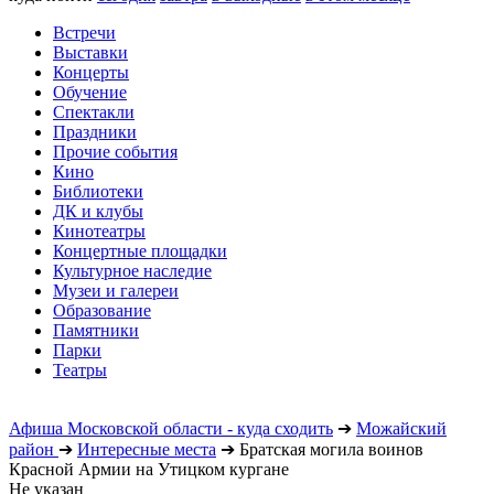
Встречи
Выставки
Концерты
Обучение
Спектакли
Праздники
Прочие события
Кино
Библиотеки
ДК и клубы
Кинотеатры
Концертные площадки
Культурное наследие
Музеи и галереи
Образование
Памятники
Парки
Театры
Афиша Московской области - куда сходить
➔
Можайский
район
➔
Интересные места
➔
Братская могила воинов
Красной Армии на Утицком кургане
Не указан