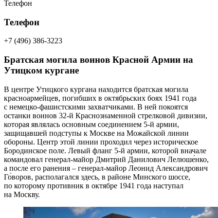
Телефон
Телефон
+7 (496) 386-3223
Братская могила воинов Красной Армии на
Утицком кургане
В центре Утицкого кургана находится братская могила
красноармейцев, погибших в октябрьских боях 1941 года
с немецко-фашистскими захватчиками. В ней покоятся
останки воинов 32-й Краснознаменной стрелковой дивизии,
которая являлась основным соединением 5-й армии,
защищавшей подступы к Москве на Можайской линии
обороны. Центр этой линии проходил через историческое
Бородинское поле. Левый фланг 5-й армии, которой вначале
командовал генерал-майор Дмитрий Данилович Лелюше́нко,
а после его ранения – генерал-майор Леонид Александрович
Го́воров, располагался здесь, в районе Минского шоссе,
по которому противник в октябре 1941 года наступал
на Москву.