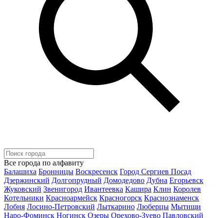
Все города по алфавиту
Балашиха
Бронницы
Воскресенск
Город Сергиев Посад
Дзержинский
Долгопрудный
Домодедово
Дубна
Егорьевск
Жуковский
Звенигород
Ивантеевка
Кашира
Клин
Королев
Котельники
Красноармейск
Красногорск
Краснознаменск
Лобня
Лосино-Петровский
Лыткарино
Люберцы
Мытищи
Наро-Фоминск
Ногинск
Озеры
Орехово-Зуево
Павловский