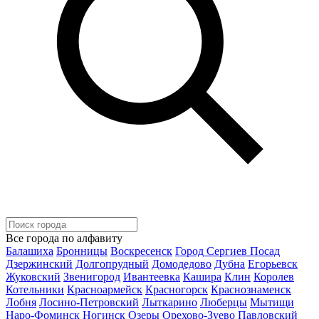
Все города по алфавиту
Балашиха
Бронницы
Воскресенск
Город Сергиев Посад
Дзержинский
Долгопрудный
Домодедово
Дубна
Егорьевск
Жуковский
Звенигород
Ивантеевка
Кашира
Клин
Королев
Котельники
Красноармейск
Красногорск
Краснознаменск
Лобня
Лосино-Петровский
Лыткарино
Люберцы
Мытищи
Наро-Фоминск
Ногинск
Озеры
Орехово-Зуево
Павловский