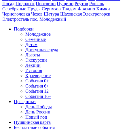
Посад
Подольск
Протвино
Пущино
Реутов
Рошаль
Серебряные Пруды
Серпухов
Талдом
Фрязино
Химки
Черноголовка
Чехов
Шатура
Шаховская
Электрогорск
Электросталь
пос. Молодежный
Подборки
Молодежное
Семейные
Детям
Доступная среда
Льготы
Экскурсии
Лекции
История
Краеведение
События 0+
События 6+
События 12+
События 16+
Праздники
День Победы
День России
Новый год
Пушкинская карта
Бесплатные события