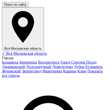
Поиск по сайту
Вся Московская область
✓
Вся Московская область
Города
Балашиха
Бронницы
Воскресенск
Город Сергиев Посад
Дзержинский
Долгопрудный
Домодедово
Дубна
Егорьевск
Жуковский
Звенигород
Ивантеевка
Кашира
Клин
Показать
все города