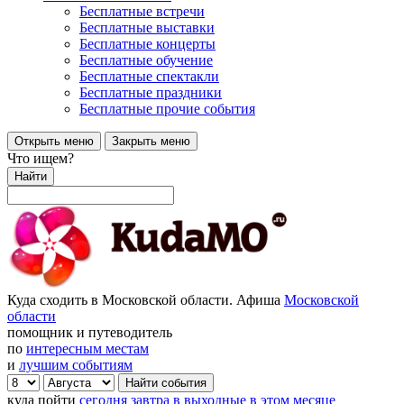
Бесплатные встречи
Бесплатные выставки
Бесплатные концерты
Бесплатные обучение
Бесплатные спектакли
Бесплатные праздники
Бесплатные прочие события
Открыть меню
Закрыть меню
Что ищем?
Найти
Куда сходить в Московской области. Афиша
Московской
области
помощник и путеводитель
по
интересным местам
и
лучшим событиям
куда пойти
сегодня
завтра
в выходные
в этом месяце