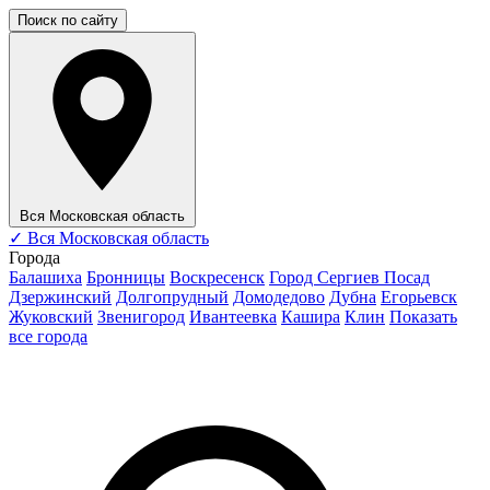
Поиск по сайту
Вся Московская область
✓
Вся Московская область
Города
Балашиха
Бронницы
Воскресенск
Город Сергиев Посад
Дзержинский
Долгопрудный
Домодедово
Дубна
Егорьевск
Жуковский
Звенигород
Ивантеевка
Кашира
Клин
Показать
все города