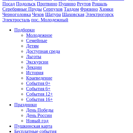
Посад
Подольск
Протвино
Пущино
Реутов
Рошаль
Серебряные Пруды
Серпухов
Талдом
Фрязино
Химки
Черноголовка
Чехов
Шатура
Шаховская
Электрогорск
Электросталь
пос. Молодежный
Подборки
Молодежное
Семейные
Детям
Доступная среда
Льготы
Экскурсии
Лекции
История
Краеведение
События 0+
События 6+
События 12+
События 16+
Праздники
День Победы
День России
Новый год
Пушкинская карта
Бесплатные события