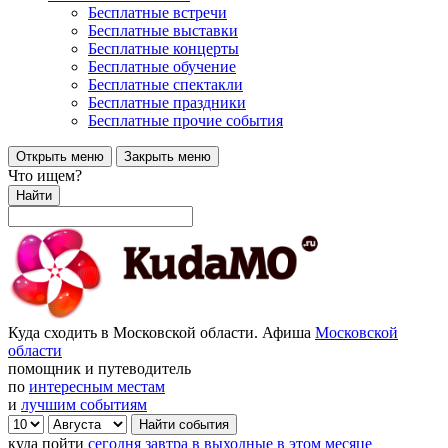
Бесплатные встречи
Бесплатные выставки
Бесплатные концерты
Бесплатные обучение
Бесплатные спектакли
Бесплатные праздники
Бесплатные прочие события
Открыть меню
Закрыть меню
Что ищем?
Найти
Куда сходить в Московской области. Афиша
Московской
области
помощник и путеводитель
по
интересным местам
и
лучшим событиям
куда пойти
сегодня
завтра
в выходные
в этом месяце