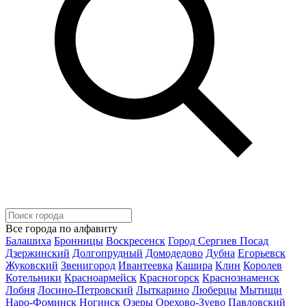
Все города по алфавиту
Балашиха
Бронницы
Воскресенск
Город Сергиев Посад
Дзержинский
Долгопрудный
Домодедово
Дубна
Егорьевск
Жуковский
Звенигород
Ивантеевка
Кашира
Клин
Королев
Котельники
Красноармейск
Красногорск
Краснознаменск
Лобня
Лосино-Петровский
Лыткарино
Люберцы
Мытищи
Наро-Фоминск
Ногинск
Озеры
Орехово-Зуево
Павловский