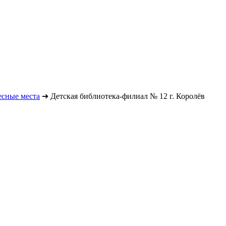
есные места
➔
Детская библиотека-филиал № 12 г. Королёв