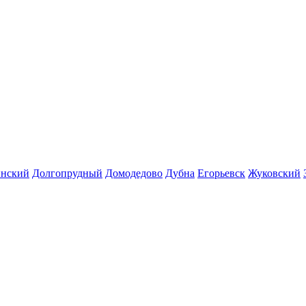
инский
Долгопрудный
Домодедово
Дубна
Егорьевск
Жуковский