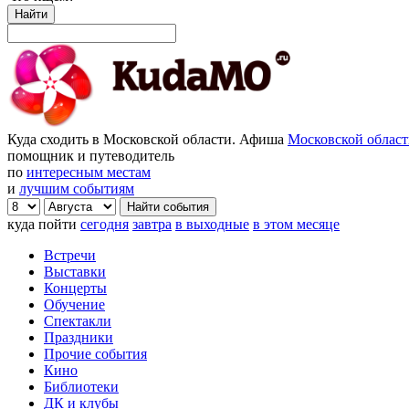
Найти
Куда сходить в Московской области. Афиша
Московской облас
помощник и путеводитель
по
интересным местам
и
лучшим событиям
куда пойти
сегодня
завтра
в выходные
в этом месяце
Встречи
Выставки
Концерты
Обучение
Спектакли
Праздники
Прочие события
Кино
Библиотеки
ДК и клубы