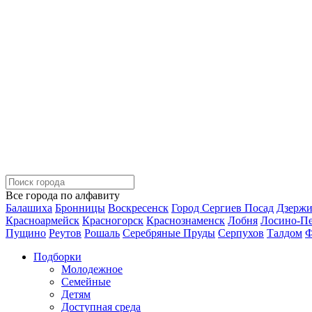
Все города по алфавиту
Балашиха
Бронницы
Воскресенск
Город Сергиев Посад
Дзерж
Красноармейск
Красногорск
Краснознаменск
Лобня
Лосино-П
Пущино
Реутов
Рошаль
Серебряные Пруды
Серпухов
Талдом
Ф
Подборки
Молодежное
Семейные
Детям
Доступная среда