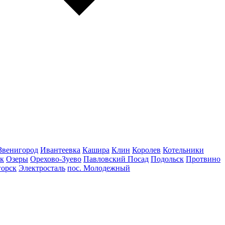
Звенигород
Ивантеевка
Кашира
Клин
Королев
Котельники
к
Озеры
Орехово-Зуево
Павловский Посад
Подольск
Протвино
горск
Электросталь
пос. Молодежный