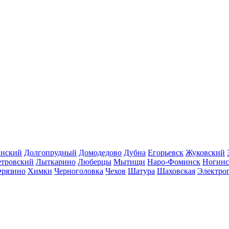
инский
Долгопрудный
Домодедово
Дубна
Егорьевск
Жуковский
етровский
Лыткарино
Люберцы
Мытищи
Наро-Фоминск
Ногинс
рязино
Химки
Черноголовка
Чехов
Шатура
Шаховская
Электро