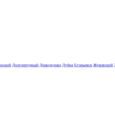
инский
Долгопрудный
Домодедово
Дубна
Егорьевск
Жуковский