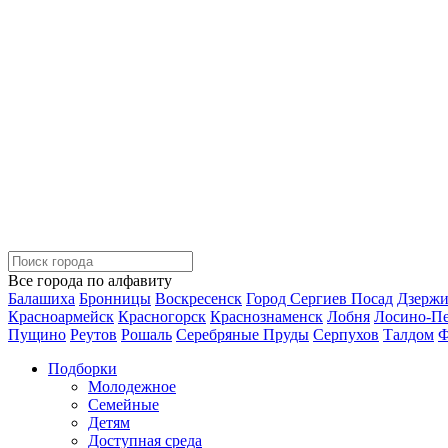
Все города по алфавиту
Балашиха
Бронницы
Воскресенск
Город Сергиев Посад
Дзерж
Красноармейск
Красногорск
Краснознаменск
Лобня
Лосино-П
Пущино
Реутов
Рошаль
Серебряные Пруды
Серпухов
Талдом
Ф
Подборки
Молодежное
Семейные
Детям
Доступная среда