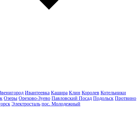
Звенигород
Ивантеевка
Кашира
Клин
Королев
Котельники
к
Озеры
Орехово-Зуево
Павловский Посад
Подольск
Протвино
горск
Электросталь
пос. Молодежный