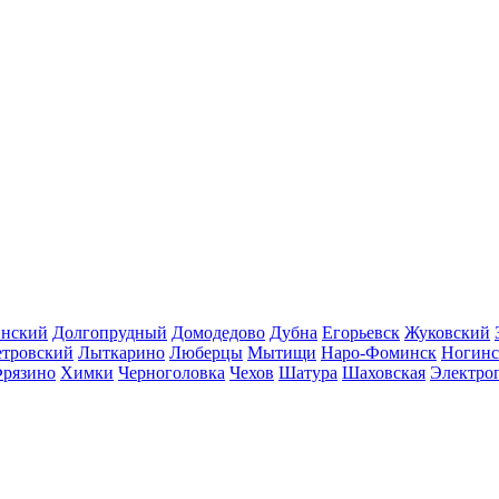
инский
Долгопрудный
Домодедово
Дубна
Егорьевск
Жуковский
етровский
Лыткарино
Люберцы
Мытищи
Наро-Фоминск
Ногинс
рязино
Химки
Черноголовка
Чехов
Шатура
Шаховская
Электро