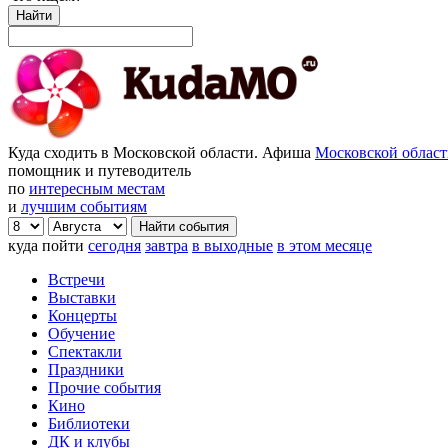
Найти
Куда сходить в Московской области. Афиша
Московской облас
помощник и путеводитель
по
интересным местам
и
лучшим событиям
куда пойти
сегодня
завтра
в выходные
в этом месяце
Встречи
Выставки
Концерты
Обучение
Спектакли
Праздники
Прочие события
Кино
Библиотеки
ДК и клубы