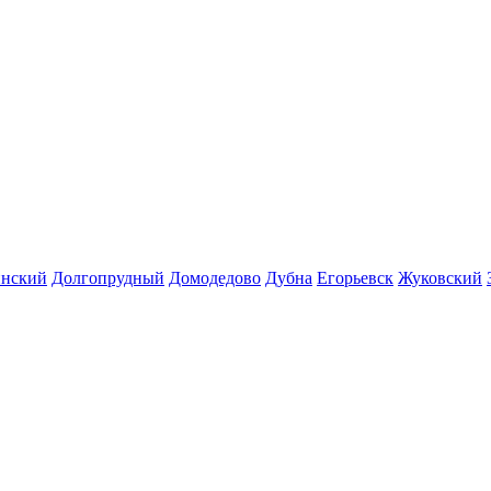
инский
Долгопрудный
Домодедово
Дубна
Егорьевск
Жуковский