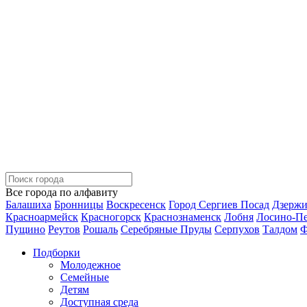
Все города по алфавиту
Балашиха
Бронницы
Воскресенск
Город Сергиев Посад
Дзерж
Красноармейск
Красногорск
Краснознаменск
Лобня
Лосино-П
Пущино
Реутов
Рошаль
Серебряные Пруды
Серпухов
Талдом
Ф
Подборки
Молодежное
Семейные
Детям
Доступная среда