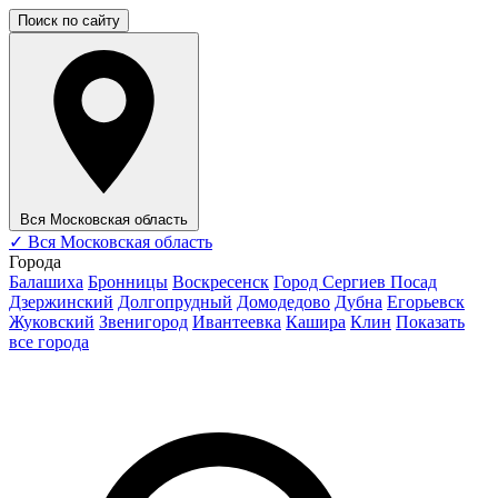
Поиск по сайту
Вся Московская область
✓
Вся Московская область
Города
Балашиха
Бронницы
Воскресенск
Город Сергиев Посад
Дзержинский
Долгопрудный
Домодедово
Дубна
Егорьевск
Жуковский
Звенигород
Ивантеевка
Кашира
Клин
Показать
все города