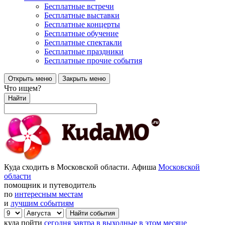
Бесплатные встречи
Бесплатные выставки
Бесплатные концерты
Бесплатные обучение
Бесплатные спектакли
Бесплатные праздники
Бесплатные прочие события
Открыть меню
Закрыть меню
Что ищем?
Найти
Куда сходить в Московской области. Афиша
Московской
области
помощник и путеводитель
по
интересным местам
и
лучшим событиям
куда пойти
сегодня
завтра
в выходные
в этом месяце