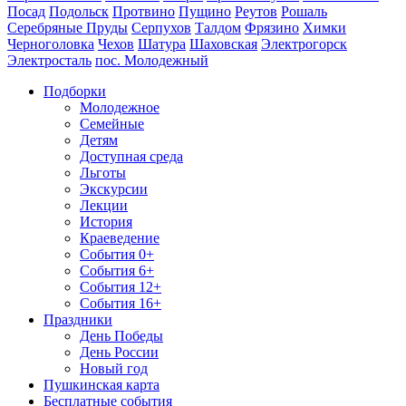
Посад
Подольск
Протвино
Пущино
Реутов
Рошаль
Серебряные Пруды
Серпухов
Талдом
Фрязино
Химки
Черноголовка
Чехов
Шатура
Шаховская
Электрогорск
Электросталь
пос. Молодежный
Подборки
Молодежное
Семейные
Детям
Доступная среда
Льготы
Экскурсии
Лекции
История
Краеведение
События 0+
События 6+
События 12+
События 16+
Праздники
День Победы
День России
Новый год
Пушкинская карта
Бесплатные события