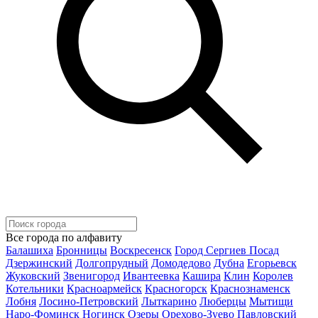
Все города по алфавиту
Балашиха
Бронницы
Воскресенск
Город Сергиев Посад
Дзержинский
Долгопрудный
Домодедово
Дубна
Егорьевск
Жуковский
Звенигород
Ивантеевка
Кашира
Клин
Королев
Котельники
Красноармейск
Красногорск
Краснознаменск
Лобня
Лосино-Петровский
Лыткарино
Люберцы
Мытищи
Наро-Фоминск
Ногинск
Озеры
Орехово-Зуево
Павловский