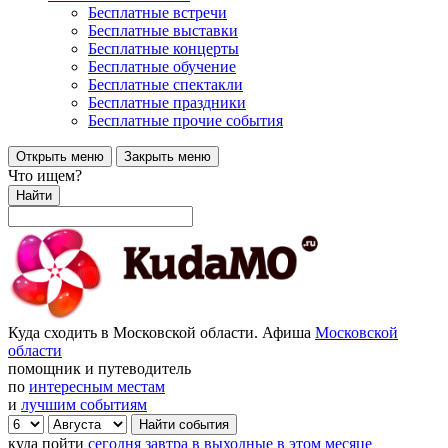
Бесплатные встречи
Бесплатные выставки
Бесплатные концерты
Бесплатные обучение
Бесплатные спектакли
Бесплатные праздники
Бесплатные прочие события
Открыть меню
Закрыть меню
Что ищем?
Найти
Куда сходить в Московской области. Афиша
Московской
области
помощник и путеводитель
по
интересным местам
и
лучшим событиям
куда пойти
сегодня
завтра
в выходные
в этом месяце