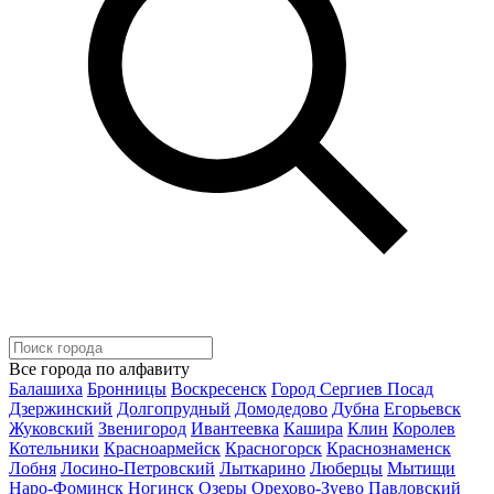
Все города по алфавиту
Балашиха
Бронницы
Воскресенск
Город Сергиев Посад
Дзержинский
Долгопрудный
Домодедово
Дубна
Егорьевск
Жуковский
Звенигород
Ивантеевка
Кашира
Клин
Королев
Котельники
Красноармейск
Красногорск
Краснознаменск
Лобня
Лосино-Петровский
Лыткарино
Люберцы
Мытищи
Наро-Фоминск
Ногинск
Озеры
Орехово-Зуево
Павловский