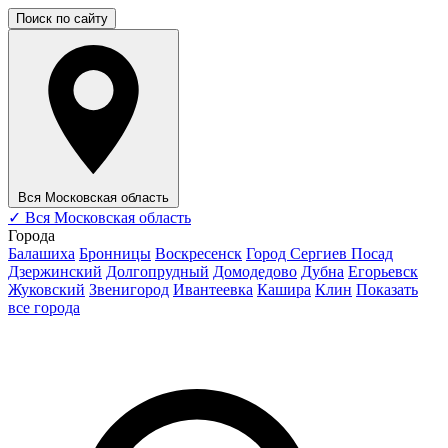
Поиск по сайту
Вся Московская область
✓
Вся Московская область
Города
Балашиха
Бронницы
Воскресенск
Город Сергиев Посад
Дзержинский
Долгопрудный
Домодедово
Дубна
Егорьевск
Жуковский
Звенигород
Ивантеевка
Кашира
Клин
Показать
все города