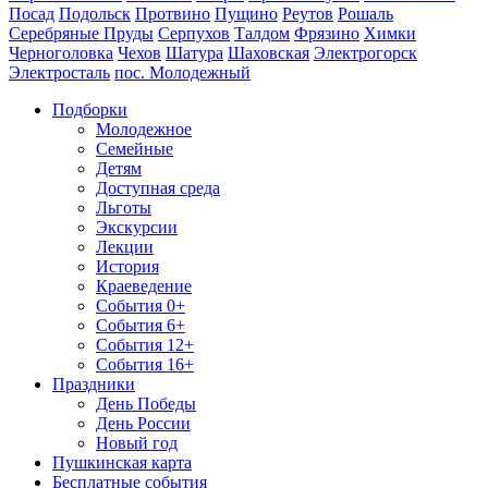
Посад
Подольск
Протвино
Пущино
Реутов
Рошаль
Серебряные Пруды
Серпухов
Талдом
Фрязино
Химки
Черноголовка
Чехов
Шатура
Шаховская
Электрогорск
Электросталь
пос. Молодежный
Подборки
Молодежное
Семейные
Детям
Доступная среда
Льготы
Экскурсии
Лекции
История
Краеведение
События 0+
События 6+
События 12+
События 16+
Праздники
День Победы
День России
Новый год
Пушкинская карта
Бесплатные события