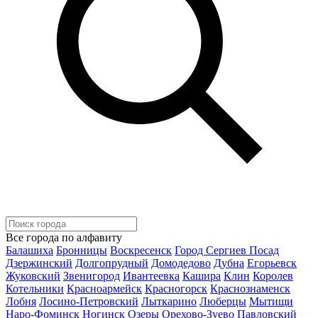
Все города по алфавиту
Балашиха
Бронницы
Воскресенск
Город Сергиев Посад
Дзержинский
Долгопрудный
Домодедово
Дубна
Егорьевск
Жуковский
Звенигород
Ивантеевка
Кашира
Клин
Королев
Котельники
Красноармейск
Красногорск
Краснознаменск
Лобня
Лосино-Петровский
Лыткарино
Люберцы
Мытищи
Наро-Фоминск
Ногинск
Озеры
Орехово-Зуево
Павловский