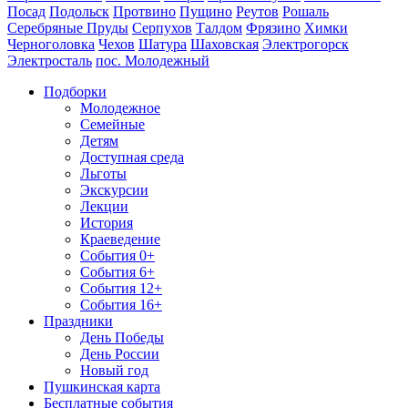
Посад
Подольск
Протвино
Пущино
Реутов
Рошаль
Серебряные Пруды
Серпухов
Талдом
Фрязино
Химки
Черноголовка
Чехов
Шатура
Шаховская
Электрогорск
Электросталь
пос. Молодежный
Подборки
Молодежное
Семейные
Детям
Доступная среда
Льготы
Экскурсии
Лекции
История
Краеведение
События 0+
События 6+
События 12+
События 16+
Праздники
День Победы
День России
Новый год
Пушкинская карта
Бесплатные события