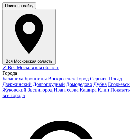
Поиск по сайту
Вся Московская область
✓
Вся Московская область
Города
Балашиха
Бронницы
Воскресенск
Город Сергиев Посад
Дзержинский
Долгопрудный
Домодедово
Дубна
Егорьевск
Жуковский
Звенигород
Ивантеевка
Кашира
Клин
Показать
все города