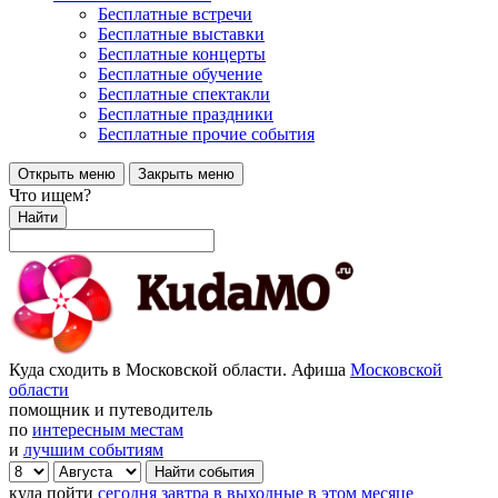
Бесплатные встречи
Бесплатные выставки
Бесплатные концерты
Бесплатные обучение
Бесплатные спектакли
Бесплатные праздники
Бесплатные прочие события
Открыть меню
Закрыть меню
Что ищем?
Найти
Куда сходить в Московской области. Афиша
Московской
области
помощник и путеводитель
по
интересным местам
и
лучшим событиям
куда пойти
сегодня
завтра
в выходные
в этом месяце