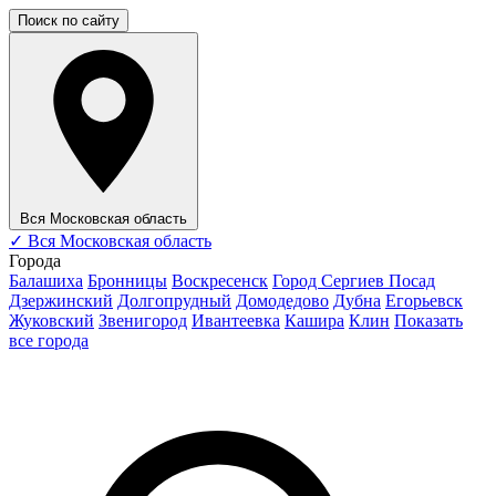
Поиск по сайту
Вся Московская область
✓
Вся Московская область
Города
Балашиха
Бронницы
Воскресенск
Город Сергиев Посад
Дзержинский
Долгопрудный
Домодедово
Дубна
Егорьевск
Жуковский
Звенигород
Ивантеевка
Кашира
Клин
Показать
все города