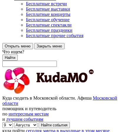
Бесплатные встречи
Бесплатные выставки
Бесплатные концерты
Бесплатные обучение
Бесплатные спектакли
Бесплатные праздники
Бесплатные прочие события
Открыть меню
Закрыть меню
Что ищем?
Найти
Куда сходить в Московской области. Афиша
Московской
области
помощник и путеводитель
по
интересным местам
и
лучшим событиям
куда пойти
сегодня
завтра
в выходные
в этом месяце