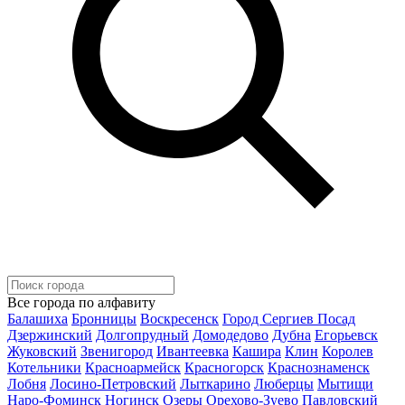
Все города по алфавиту
Балашиха
Бронницы
Воскресенск
Город Сергиев Посад
Дзержинский
Долгопрудный
Домодедово
Дубна
Егорьевск
Жуковский
Звенигород
Ивантеевка
Кашира
Клин
Королев
Котельники
Красноармейск
Красногорск
Краснознаменск
Лобня
Лосино-Петровский
Лыткарино
Люберцы
Мытищи
Наро-Фоминск
Ногинск
Озеры
Орехово-Зуево
Павловский