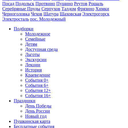
Посад
Подольск
Протвино
Пущино
Реутов
Рошаль
Серебряные Пруды
Серпухов
Талдом
Фрязино
Химки
Черноголовка
Чехов
Шатура
Шаховская
Электрогорск
Электросталь
пос. Молодежный
Подборки
Молодежное
Семейные
Детям
Доступная среда
Льготы
Экскурсии
Лекции
История
Краеведение
События 0+
События 6+
События 12+
События 16+
Праздники
День Победы
День России
Новый год
Пушкинская карта
Бесплатные события