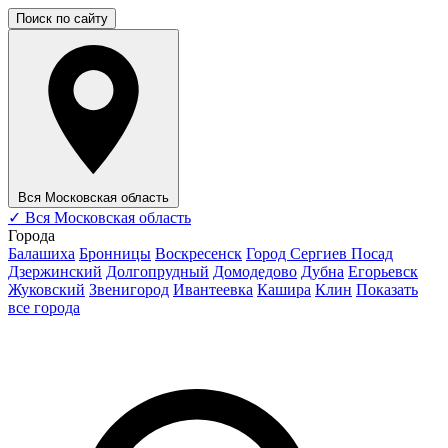
Поиск по сайту
Вся Московская область
✓
Вся Московская область
Города
Балашиха
Бронницы
Воскресенск
Город Сергиев Посад
Дзержинский
Долгопрудный
Домодедово
Дубна
Егорьевск
Жуковский
Звенигород
Ивантеевка
Кашира
Клин
Показать
все города