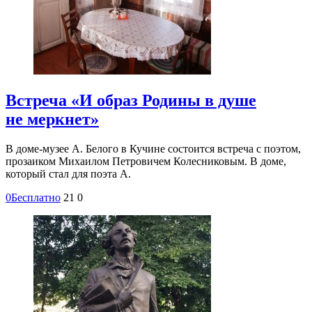
Встреча «И образ Родины в душе
не меркнет»
В доме-музее А. Белого в Кучине состоится встреча с поэтом,
прозаиком Михаилом Петровичем Колесниковым. В доме,
который стал для поэта А.
0
Бесплатно
21
0