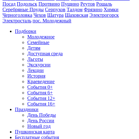
Посад
Подольск
Протвино
Пущино
Реутов
Рошаль
Серебряные Пруды
Серпухов
Талдом
Фрязино
Химки
Черноголовка
Чехов
Шатура
Шаховская
Электрогорск
Электросталь
пос. Молодежный
Подборки
Молодежное
Семейные
Детям
Доступная среда
Льготы
Экскурсии
Лекции
История
Краеведение
События 0+
События 6+
События 12+
События 16+
Праздники
День Победы
День России
Новый год
Пушкинская карта
Бесплатные события