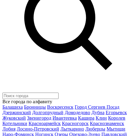
Все города по алфавиту
Балашиха
Бронницы
Воскресенск
Город Сергиев Посад
Дзержинский
Долгопрудный
Домодедово
Дубна
Егорьевск
Жуковский
Звенигород
Ивантеевка
Кашира
Клин
Королев
Котельники
Красноармейск
Красногорск
Краснознаменск
Лобня
Лосино-Петровский
Лыткарино
Люберцы
Мытищи
Наро-Фоминск
Ногинск
Озеры
Орехово-Зуево
Павловский