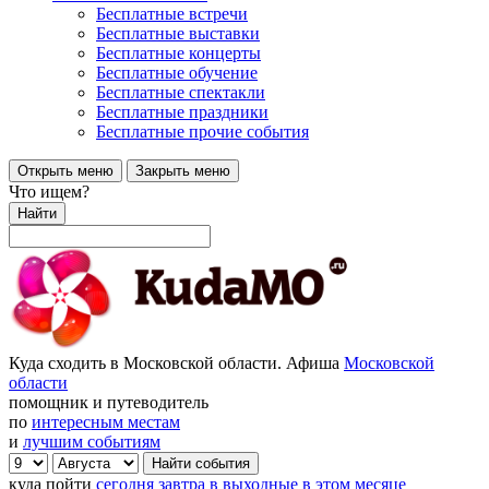
Бесплатные встречи
Бесплатные выставки
Бесплатные концерты
Бесплатные обучение
Бесплатные спектакли
Бесплатные праздники
Бесплатные прочие события
Открыть меню
Закрыть меню
Что ищем?
Найти
Куда сходить в Московской области. Афиша
Московской
области
помощник и путеводитель
по
интересным местам
и
лучшим событиям
куда пойти
сегодня
завтра
в выходные
в этом месяце