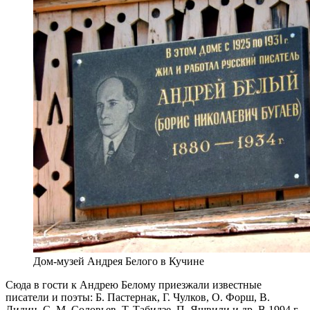
Дом-музей Андрея Белого в Кучине
Сюда в гости к Андрею Белому приезжали известные
писатели и поэты: Б. Пастернак, Г. Чулков, О. Форш, В.
Лидин, С. М. Соловьев, Т. Табидзе, П. Яшвили и др. В 1994 г.