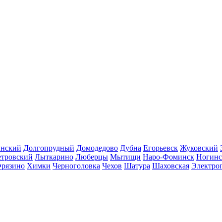
инский
Долгопрудный
Домодедово
Дубна
Егорьевск
Жуковский
етровский
Лыткарино
Люберцы
Мытищи
Наро-Фоминск
Ногинс
рязино
Химки
Черноголовка
Чехов
Шатура
Шаховская
Электро