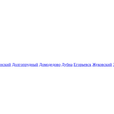
инский
Долгопрудный
Домодедово
Дубна
Егорьевск
Жуковский