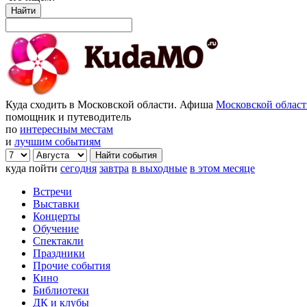
Найти
Куда сходить в Московской области. Афиша
Московской облас
помощник и путеводитель
по
интересным местам
и
лучшим событиям
куда пойти
сегодня
завтра
в выходные
в этом месяце
Встречи
Выставки
Концерты
Обучение
Спектакли
Праздники
Прочие события
Кино
Библиотеки
ДК и клубы