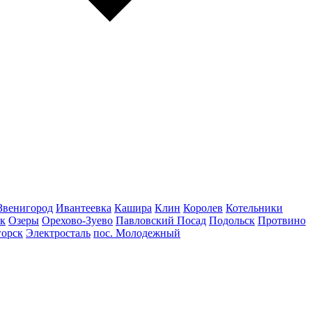
Звенигород
Ивантеевка
Кашира
Клин
Королев
Котельники
к
Озеры
Орехово-Зуево
Павловский Посад
Подольск
Протвино
горск
Электросталь
пос. Молодежный