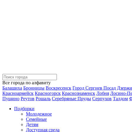
Все города по алфавиту
Балашиха
Бронницы
Воскресенск
Город Сергиев Посад
Дзерж
Красноармейск
Красногорск
Краснознаменск
Лобня
Лосино-П
Пущино
Реутов
Рошаль
Серебряные Пруды
Серпухов
Талдом
Ф
Подборки
Молодежное
Семейные
Детям
Доступная среда