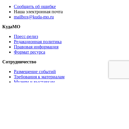
Сообщить об ошибке
Наша электронная почта
mailbox@kuda-mo.ru
КудаМО
Пресс-релиз
Редакционная политика
Правовая информация
Формат ресурса
Сотрудничество
Размещение событий
Требования к материалам
Музеям и выставкам
Ресторанам и кафе
Партнёрам
Реклама на сайте
Коммерческое предложение
Медиа кит
Логотипы в векторе