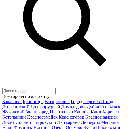
Все города по алфавиту
Балашиха
Бронницы
Воскресенск
Город Сергиев Посад
Дзержинский
Долгопрудный
Домодедово
Дубна
Егорьевск
Жуковский
Звенигород
Ивантеевка
Кашира
Клин
Королев
Котельники
Красноармейск
Красногорск
Краснознаменск
Лобня
Лосино-Петровский
Лыткарино
Люберцы
Мытищи
Наро-Фоминск
Ногинск
Озеры
Орехово-Зуево
Павловский