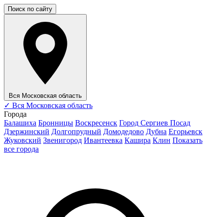
Поиск по сайту
Вся Московская область
✓
Вся Московская область
Города
Балашиха
Бронницы
Воскресенск
Город Сергиев Посад
Дзержинский
Долгопрудный
Домодедово
Дубна
Егорьевск
Жуковский
Звенигород
Ивантеевка
Кашира
Клин
Показать
все города