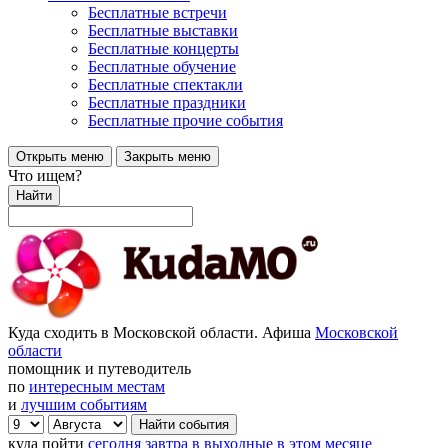
Бесплатные встречи
Бесплатные выставки
Бесплатные концерты
Бесплатные обучение
Бесплатные спектакли
Бесплатные праздники
Бесплатные прочие события
Открыть меню
Закрыть меню
Что ищем?
Найти
Куда сходить в Московской области. Афиша
Московской
области
помощник и путеводитель
по
интересным местам
и
лучшим событиям
куда пойти
сегодня
завтра
в выходные
в этом месяце