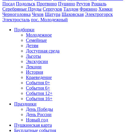
Посад
Подольск
Протвино
Пущино
Реутов
Рошаль
Серебряные Пруды
Серпухов
Талдом
Фрязино
Химки
Черноголовка
Чехов
Шатура
Шаховская
Электрогорск
Электросталь
пос. Молодежный
Подборки
Молодежное
Семейные
Детям
Доступная среда
Льготы
Экскурсии
Лекции
История
Краеведение
События 0+
События 6+
События 12+
События 16+
Праздники
День Победы
День России
Новый год
Пушкинская карта
Бесплатные события